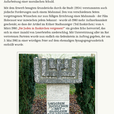
Auf­arbeitung einer moralischen Schuld.
Mit dem Erwerb besagten Grundstücks durch die Stadt (1954) verstummten auch
jüdische Forderungen nach einem Mahnmal. Den von verschiedenen Seiten
vorgetragenen Wünschen zur nun fälligen Errichtung eines Mahnmals - der Film
Holocaust war inzwischen jedem bekannt - wurde ab 1980 mehr Aufmerksamkeit
geschenkt, so dass der Artikel im Kölner Stadtanzeiger (Teil Euskirchen) vom 4.
März 1980
„Die Juden in Euskirchen vergessen?
" ein großes Echo hervorrief, das
sich in einer Anzahl von Leserbriefen niederschlug. Mit Unterstützung aller im Rat
vertretenen Parteien wurde nun endlich ein Gedenkstein in Auftrag gegeben, der am
3. Mai 1981 in einer würdigen Feier auf dem ehemaligen Synagogengrund­stück
enthüllt wurde.