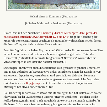
Gedenkplatte in Kommern (Foto Arntz)
Jüdisches Mahnmal in Euskirchen (Foto Arntz)
Dieser Stein mit der Aufschrift
„Unseren jüdischen Mitbür­gern, den Opfern der
nationalsozialistischen Gewaltherrschaft 1933 bis 1945"
trägt die Abbildung der
Menorah, des siebenarmigen Leuchters als nationales Wahrzeichen Israels, das an
die Erschaffung der Welt in sieben Tagen erinnert.
Etwa fünfzig Jahre nach dem Pogrom von 1938 hatte das Datum seinen festen Platz
in der kommunalen und regionalen Erinnerungskultur gefunden. Unter der
Überschrift „Aufrüttelnde Veranstaltungen zum 9. November" wurde über die
Veranstaltungen in der Eifel und Voreifel berichtet.
(6)
Seit einigen Jahren wird auch die spezifische Lokalgeschichte genauer untersucht
und in das Gedenken einbezogen: etwa indem sämtliche Namen der jeweils vor Ort
ermordeten, deportierten, vertriebenen und geschädigten jüdischen Personen
verlesen werden und überlebende oder Augenzeugen ihre persönliche Geschichte
erzählen. Auch die
Begegnungen
mit ehemals hier beheimateten jüdischen
Mitbürgen hat etwas mit erinnern zu tun.
Da Erinnerung meistens auch etwas mit Mahnung zu tun hat, helfen auch solche
Aktivitäten bei der „Aufarbei­tung unserer jüngsten Geschichte"; insofern ist die
Aufforderung, „mahn mal", auch sprachlich eine ernst zu nehmende Aufgabe für
die Zukunft. In diesem Zusam­menhang gilt sogar der oft problematisierte Satz: