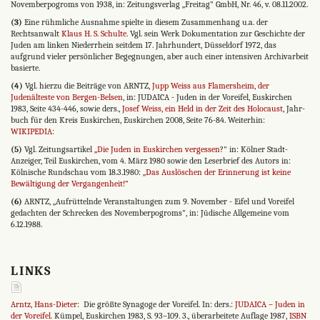
Novemberpogroms von 1938, in: Zeitungsverlag „Freitag" GmbH, Nr. 46, v. 08.11.2002.
(3)
Eine rühmliche Ausnahme spielte in diesem Zusammenhang u.a. der
Rechtsanwalt
Klaus H. S. Schulte
. Vgl. sein Werk Dokumentation zur Geschichte der
Juden am linken Niederrhein seitdem 17. Jahrhundert, Düsseldorf 1972, das
aufgrund vieler persönlicher Begegnungen, aber auch einer intensiven Archiv­arbeit
basierte.
(4)
Vgl. hierzu die Beiträge von ARNTZ,
Jupp Weiss aus Flamersheim, der
Judenälteste von Bergen-Belsen
, in: JUDAICA - Ju­den in der Voreifel, Euskirchen
1983, Seite 434-446, sowie ders.,
Josef Weiss, ein Held in der Zeit des Holocaust
, Jahr­
buch für den Kreis Euskirchen, Euskirchen 2008, Seite 76-84. Weiterhin:
WIKIPEDIA
:
(5)
Vgl. Zeitungsartikel
„Die Juden in Euskirchen vergessen
?" in: Kölner Stadt-
Anzeiger, Teil Euskirchen, vom 4. März 1980 sowie den Leserbrief des Autors in:
Kölnische Rundschau vom 18.3.1980:
„Das Auslöschen der Erinnerung ist keine
Bewältigung der Vergangenheit!"
(6)
ARNTZ, „Aufrüttelnde Veranstaltungen zum 9. November - Eifel und Voreifel
gedachten der Schrecken des Novemberpogroms", in: Jüdische Allgemeine vom
6.12.1988.
LINKS
Arntz, Hans-Dieter
: Die größte Synagoge der Voreifel. In: ders.:
JUDAICA – Juden in
der Voreifel.
Kümpel, Euskirchen 1983, S. 93–109. 3., überarbeitete Auflage 1987,
ISBN