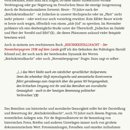
verschwinden, sollte man sich fragen, ob diese bisher unbeachtete verbale
Verdrängung oder gar Negierung im Freud`schen Sinne die einstige Ausgrenzung
durch die Nationalsozialisten fortsetzt. Heute - 70 Jahre nach der
„Reichskristallnacht" - ist Jüdisches in unserer Hochsprache oder im „Platt" nicht
mehr präsent – oder wird nur noch vorsichtig erwähnt. Kein Eifeler Bauer würde
es heute noch wagen, öffentlich von einem „ahle Jüd" zu sprechen. Im November
publiziere ich eine diesbezügliche Studie unter der Überschrift „Jüdisches im Dialekt
und Platt der Voreifel und Eifel"
(1)
, die dieses Phänomen anhand vieler Beispiele
beweisen wird.
Auch in meinem neu erschienenen Buch
„REICHSKRISTALLNACHT – Der
Novemberpogrom 1938 auf dem Lande
griff ich den Gedanken des Politologen Harald
Schmid auf, der auch nach der bestehenden Dyna­mik des Wortes
„Reichskristallnacht" oder auch „Novemberpogrom" fragte. Dazu sagt er selber:
„(...) das Wort bleibt auch ein nützlicher sprachlicher Stolperstein.
Denn die scheinbar bloß etymologische und semantische Kontroverse
führt geradewegs zum Gespräch über die ganze NS-Vergangenheit,
den kritischen Umgang mit ihr und das Bemühen um moralische
Genauigkeit - auch in der heutigen Benennung politischer
Verbrechen."
(2)
Das Bemühen um historische und moralische Genauigkeit sollte bei der Darstellung
und Bewertung der „Reichskristall­nacht", auch 70 Jahre nach diesem Pogrom, ein
wesentliches Anliegen sein. Für die Regionalhistorie ist die Sammlung von
historischen Fotos, Briefen und anderen Unterlagen immer noch von großem
dokumentarischem Wert. Fotosamm­lungen, Fotoalben und einzelne Aufnahmen