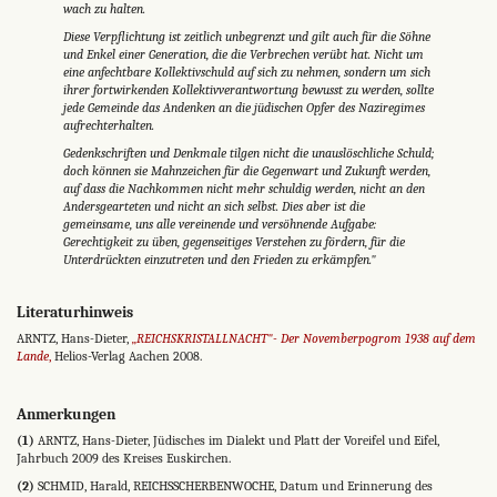
wach zu halten.
Diese Verpflichtung ist zeitlich unbegrenzt und gilt auch für die Söhne
und Enkel einer Generation, die die Ver­brechen verübt hat. Nicht um
eine anfechtbare Kollektiv­schuld auf sich zu nehmen, sondern um sich
ihrer fort­wirkenden Kollektivverantwortung bewusst zu werden, sollte
jede Gemeinde das Andenken an die jüdischen Opfer des Naziregimes
aufrechterhalten.
Gedenkschriften und Denkmale tilgen nicht die unauslöschliche Schuld;
doch können sie Mahnzeichen für die Gegenwart und Zukunft werden,
auf dass die Nachkom­men nicht mehr schuldig werden, nicht an den
Andersge­arteten und nicht an sich selbst. Dies aber ist die
gemeinsame, uns alle vereinende und versöhnende Aufgabe:
Gerechtigkeit zu üben, gegenseitiges Verstehen zu fördern, für die
Unterdrückten einzutreten und den Frieden zu erkämpfen."
Literaturhinweis
ARNTZ, Hans-Dieter,
„REICHSKRISTALLNACHT"- Der Novemberpogrom 1938 auf dem
Lande
,
Helios-Verlag Aachen 2008.
Anmerkungen
(1)
ARNTZ, Hans-Dieter, Jüdisches im Dialekt und Platt der Voreifel und Eifel,
Jahrbuch 2009 des Kreises Euskirchen.
(2)
SCHMID, Harald, REICHSSCHERBENWOCHE, Datum und Erinnerung des