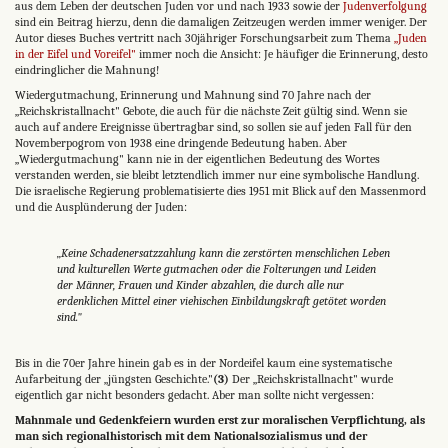
aus dem Leben der deutschen Juden vor und nach 1933 sowie der
Judenverfolgung
sind ein Beitrag hierzu, denn die damaligen Zeitzeu­gen werden immer weniger. Der
Autor dieses Buches vertritt nach 30jähriger Forschungsarbeit zum Thema
„Juden
in der Eifel und Voreifel"
immer noch die Ansicht: Je häufiger die Erinnerung, desto
eindringlicher die Mahnung!
Wiedergutmachung, Erinnerung und Mahnung sind 70 Jahre nach der
„Reichskristallnacht" Gebote, die auch für die nächste Zeit gültig sind. Wenn sie
auch auf andere Ereignisse übertragbar sind, so sollen sie auf jeden Fall für den
Novem­berpogrom von 1938 eine dringende Bedeutung haben. Aber
„Wiedergutmachung" kann nie in der eigentlichen Bedeutung des Wortes
verstanden werden, sie bleibt letztendlich immer nur eine symbolische Handlung.
Die israelische Regierung problematisierte dies 1951 mit Blick auf den Massenmord
und die Ausplünderung der Juden:
„Keine Schadenersatzzahlung kann die zerstörten menschlichen Leben
und kulturellen Werte gutmachen oder die Folterungen und Leiden
der Männer, Frauen und Kinder abzahlen, die durch alle nur
erdenklichen Mittel einer viehischen Einbildungskraft getötet worden
sind."
Bis in die 70er Jahre hinein gab es in der Nordeifel kaum eine systematische
Aufarbeitung der „jüngsten Geschichte."
(3)
Der „Reichskristallnacht" wurde
eigentlich gar nicht be­sonders gedacht. Aber man sollte nicht vergessen:
Mahnmale und Gedenkfeiern wurden erst zur moralischen Verpflichtung, als
man sich regionalhistorisch mit dem Nationalsozialismus und der