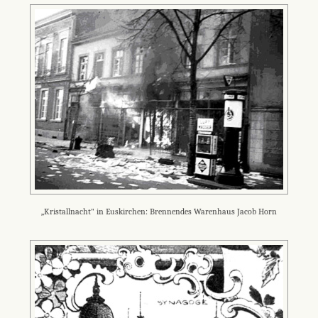
„Kristallnacht" in Euskirchen: Brennendes Warenhaus Jacob Horn