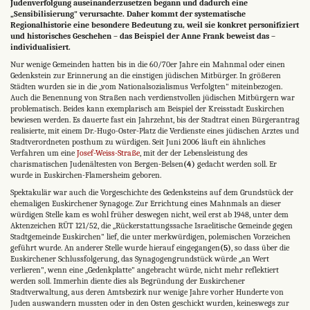
Judenverfolgung auseinanderzusetzen begann und dadurch eine
„Sensibilisierung" verursachte. Daher kommt der systematische
Regionalhistorie eine besondere Bedeutung zu, weil sie konkret personifiziert
und historisches Geschehen – das Beispiel der Anne Frank beweist das –
individualisiert.
Nur wenige Gemeinden hatten bis in die 60/70er Jahre ein Mahnmal oder einen
Gedenkstein zur Erinnerung an die einstigen jüdischen Mitbürger. In größeren
Städten wurden sie in die „vom Nationalsozialismus Verfolgten" miteinbezogen.
Auch die Benennung von Straßen nach verdienstvollen jüdischen Mitbürgern war
problema­tisch. Beides kann exemplarisch am Beispiel der Kreisstadt Euskirchen
bewiesen werden. Es dauerte fast ein Jahrzehnt, bis der Stadtrat einen Bürgerantrag
realisierte, mit einem Dr.-Hugo-Oster-Platz die Verdienste eines jüdischen Arztes und
Stadtverordneten posthum zu würdigen. Seit Juni 2006 läuft ein ähnliches
Verfahren um eine
Josef-Weiss-Straße
, mit der der Lebensleistung des
charismatischen Judenältesten von Bergen-Belsen
(4)
gedacht werden soll. Er
wurde in Euskirchen-Flamersheim geboren.
Spektakulär war auch die Vorgeschichte des Gedenksteins auf dem Grundstück der
ehemaligen Euskirchener Synago­ge. Zur Errichtung eines Mahnmals an dieser
würdigen Stelle kam es wohl früher deswegen nicht, weil erst ab 1948, unter dem
Aktenzeichen RÜT 121/52, die „Rückerstattungssache Israelitische Gemeinde gegen
Stadtgemeinde Euskirchen" lief, die unter merkwürdigen, polemischen Vorzeichen
geführt wurde. An anderer Stelle wurde hierauf eingegangen
(5)
, so dass über die
Euskirchener Schlussfolgerung, das Synagogengrundstück würde „an Wert
verlieren", wenn eine „Gedenkplatte" angebracht würde, nicht mehr re­flektiert
werden soll. Immerhin diente dies als Begründung der Euskirchener
Stadtverwaltung, aus deren Amtsbezirk nur wenige Jahre vorher Hunderte von
Juden auswandern muss­ten oder in den Osten geschickt wurden, keineswegs zur