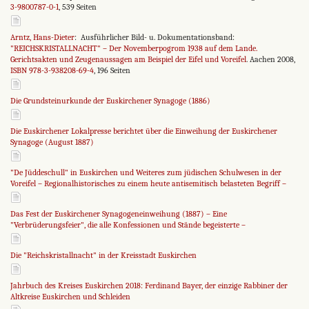
3-9800787-0-1
, 539 Seiten
Arntz, Hans-Dieter
: Ausführlicher Bild- u. Dokumentationsband:
"REICHSKRISTALLNACHT" – Der Novemberpogrom 1938 auf dem Lande.
Gerichtsakten und Zeugenaussagen am Beispiel der Eifel und Voreifel
. Aachen 2008,
ISBN 978-3-938208-69-4
, 196 Seiten
Die Grundsteinurkunde der Euskirchener Synagoge (1886)
Die Euskirchener Lokalpresse berichtet über die Einweihung der Euskirchener
Synagoge (August 1887)
"De Jüddeschull" in Euskirchen und Weiteres zum jüdischen Schulwesen in der
Voreifel – Regionalhistorisches zu einem heute antisemitisch belasteten Begriff –
Das Fest der Euskirchener Synagogeneinweihung (1887) – Eine
"Verbrüderungsfeier", die alle Konfessionen und Stände begeisterte –
Die "Reichskristallnacht" in der Kreisstadt Euskirchen
Jahrbuch des Kreises Euskirchen 2018: Ferdinand Bayer, der einzige Rabbiner der
Altkreise Euskirchen und Schleiden