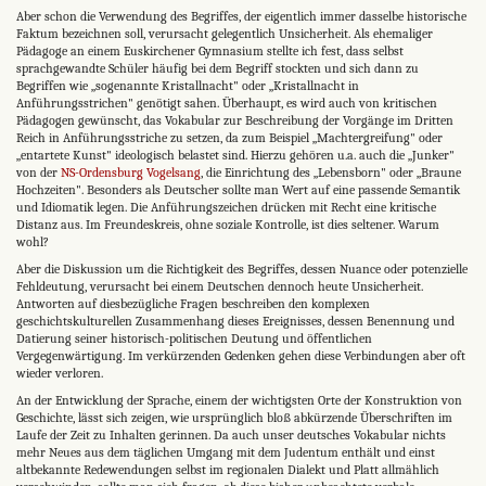
Aber schon die Verwendung des Begriffes, der eigentlich immer dasselbe historische
Faktum bezeichnen soll, verursacht gelegentlich Unsicherheit. Als ehemaliger
Pädagoge an einem Euskirchener Gymnasium stellte ich fest, dass selbst
sprachgewandte Schüler häufig bei dem Begriff stockten und sich dann zu
Begriffen wie „sogenannte Kris­tallnacht" oder „Kristallnacht in
Anführungsstrichen" genötigt sahen. Überhaupt, es wird auch von kritischen
Pädagogen gewünscht, das Vokabular zur Beschreibung der Vorgänge im Dritten
Reich in Anführungsstriche zu setzen, da zum Bei­spiel „Machtergreifung" oder
„entartete Kunst" ideologisch belastet sind. Hierzu gehören u.a. auch die „Junker"
von der
NS-Ordensburg Vogelsang
, die Einrichtung des „Lebensborn" oder „Braune
Hochzeiten". Besonders als Deutscher sollte man Wert auf eine passende Semantik
und Idiomatik legen. Die Anführungszeichen drücken mit Recht eine kritische
Distanz aus. Im Freundeskreis, ohne soziale Kontrolle, ist dies seltener. Warum
wohl?
Aber die Diskussion um die Richtigkeit des Begriffes, des­sen Nuance oder potenzielle
Fehldeutung, verursacht bei einem Deutschen dennoch heute Unsicherheit.
Antworten auf diesbezügliche Fragen beschreiben den kom­plexen
geschichtskulturellen Zusammenhang dieses Ereignisses, dessen Benennung und
Datierung seiner historisch-poli­tischen Deutung und öffentlichen
Vergegenwärtigung. Im verkürzenden Gedenken gehen diese Verbindungen aber oft
wieder verloren.
An der Entwicklung der Sprache, einem der wichtigsten Orte der Konstruktion von
Geschichte, lässt sich zeigen, wie ursprünglich bloß abkürzende Überschriften im
Laufe der Zeit zu Inhalten gerinnen. Da auch unser deutsches Vokabular nichts
mehr Neues aus dem täglichen Umgang mit dem Judentum enthält und einst
altbekannte Redewendungen selbst im regionalen Dialekt und Platt allmählich