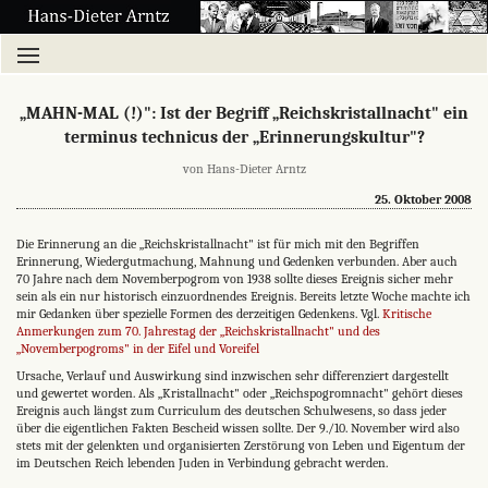
„MAHN-MAL (!)": Ist der Begriff „Reichskristallnacht" ein
terminus technicus der „Erinnerungskultur"?
von Hans-Dieter Arntz
25. Oktober 2008
Die Erinnerung an die „Reichskristallnacht" ist für mich mit den Begriffen
Erinnerung, Wiedergutmachung, Mahnung und Gedenken verbunden. Aber auch
70 Jahre nach dem Novemberpogrom von 1938 sollte dieses Ereignis sicher mehr
sein als ein nur historisch einzuordnendes Ereignis. Bereits letzte Woche machte ich
mir Gedanken über spezielle Formen des derzeitigen Gedenkens. Vgl.
Kritische
Anmerkungen zum 70. Jahrestag der „Reichskristallnacht" und des
„Novemberpogroms" in der Eifel und Voreifel
Ursache, Verlauf und Auswirkung sind inzwischen sehr differenziert dargestellt
und gewertet worden. Als „Kristallnacht" oder „Reichspogromnacht" gehört dieses
Ereignis auch längst zum Curriculum des deutschen Schulwesens, so dass jeder
über die eigentlichen Fakten Bescheid wissen sollte. Der 9./10. November wird also
stets mit der gelenkten und organisierten Zerstörung von Leben und Eigentum der
im Deutschen Reich lebenden Juden in Verbindung gebracht werden.