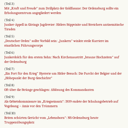
(Teil 3)
Mit „Kraft und Freude" zum Drillplatz der Goldfasane: Der Ordensburg sollte ein
Erholungszentrum angegliedert werden
(Teil 4)
Junker-Appell in Görings Jagdrevier: Hitlers Stippvisite und Streichers antisemitische
Tiraden
(Teil 5)
„Deutscher Orden" sollte Vorbild sein: „Junkern" winkte steile Karriere im
staatlichen Führungscorps
(Teil 6)
Junkerdolch für den ersten Sohn: Nach Kirchenaustritt „braune Hochzeiten" auf
der Ordensburg
(Teil 7)
„Ein Fort für den Krieg" Hysterie um Hitler-Besuch: Die Furcht der Belgier und der
„Höhepunkt der Burg-Geschichte"
(Teil 8)
Oft über die Stränge geschlagen: Ablösung des Kommandanten
(Teil 9)
Als Gebietskommissare im „Kriegseinsatz": 1939 endete der Schulungsbetrieb auf
Vogelsang – Amis vor den Trümmern
(Teil 10)
Briten schürten Gerücht vom „Lebensborn": NS-Ordensburg heute
Truppenübungsplatz