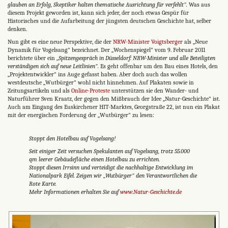
glauben an Erfolg, Skeptiker halten thematische Ausrichtung für verfehlt".
Was aus
diesem Projekt geworden ist, kann sich jeder, der noch etwas Gespür für
Historisches und die Aufarbeitung der jüngsten deutschen Geschichte hat, selber
denken.
Nun gibt es eine neue Perspektive, die der
NRW-Minister Voigtsberger
als „Neue
Dynamik für Vogelsang" bezeichnet. Der „Wochenspiegel" vom 9. Februar 2011
berichtete über ein
„Spitzengespräch in Düsseldorf: NRW-Minister und alle Beteiligten
verständigen sich auf neue Leitlinien".
Es geht offenbar um den Bau eines Hotels, den
„Projektentwickler" ins Auge gefasst haben. Aber doch auch das wollen
westdeutsche „Wutbürger" wohl nicht hinnehmen. Auf Plakaten sowie in
Zeitungsartikeln und als
Online-Proteste
unterstützen sie den Wander- und
Naturführer Sven Kraatz, der gegen den Mißbrauch der Idee „Natur-Geschichte" ist.
Auch am Eingang des Euskirchener HIT-Marktes, Georgstraße 22, ist nun ein Plakat
mit der energischen Forderung der „Wutbürger" zu lesen:
Stoppt den Hotelbau auf Vogelsang!
Seit einiger Zeit versuchen Spekulanten auf Vogelsang, trotz 55.000
qm leerer Gebäudefläche einen Hotelbau zu errichten.
Stoppt diesen Irrsinn und verteidigt die nachhaltige Entwicklung im
Nationalpark Eifel. Zeigen wir „Wutbürger" den Verantwortlichen die
Rote Karte.
Mehr Informationen erhalten Sie auf
www.Natur-Geschichte.de