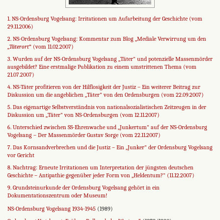
1. NS-Ordensburg Vogelsang: Irritationen um Aufarbeitung der Geschichte (vom
29.11.2006)
2. NS-Ordensburg Vogelsang: Kommentar zum Blog „Mediale Verwirrung um den
„
Täterort
"
(vom 11.02.2007)
3. Wurden auf der NS-Ordensburg Vogelsang „Täter" und potenzielle Massenmörder
ausgebildet? Eine erstmalige Publikation zu einem umstrittenen Thema (vom
21.07.2007)
4. NS-Täter profitieren von der Hilflosigkeit der Justiz – Ein weiterer Beitrag zur
Diskussion um die angeblichen „Täter" von den Ordensburgen (vom 22.09.2007)
5. Das eigenartige Selbstverständnis von nationalsozialistischen Zeitzeugen in der
Diskussion um „Täter" von NS-Ordensburgen (vom 12.11.2007)
6. Unterschied zwischen SS-Ehrenwache und „Junkertum" auf der NS-Ordensburg
Vogelsang – Der Massenmörder Gustav Sorge (vom 22.11.2007)
7. Das Kornsandverbrechen und die Justiz – Ein „Junker" der Ordensburg Vogelsang
vor Gericht
8. Nachtrag: Erneute Irritationen um Interpretation der jüngsten deutschen
Geschichte – Antipathie gegenüber jeder Form von „Heldentum?" (11.12.2007)
9. Grundsteinurkunde der Ordensburg Vogelsang gehört in ein
Dokumentationszentrum oder Museum!
NS-Ordensburg Vogelsang 1934-1945
(1989)