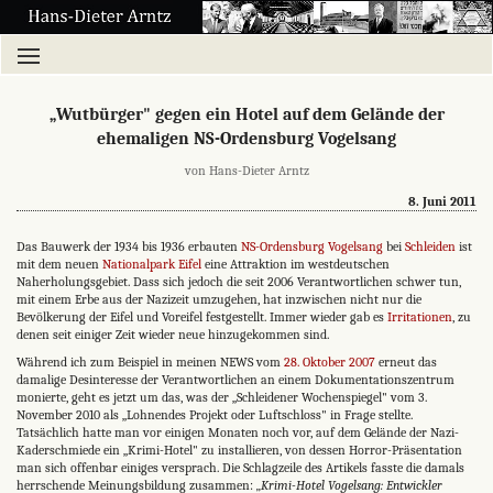
„Wutbürger" gegen ein Hotel auf dem Gelände der
ehemaligen NS-Ordensburg Vogelsang
von Hans-Dieter Arntz
8. Juni 2011
Das Bauwerk der 1934 bis 1936 erbauten
NS-Ordensburg Vogelsang
bei
Schleiden
ist
mit dem neuen
Nationalpark Eifel
eine Attraktion im westdeutschen
Naherholungsgebiet. Dass sich jedoch die seit 2006 Verantwortlichen schwer tun,
mit einem Erbe aus der Nazizeit umzugehen, hat inzwischen nicht nur die
Bevölkerung der Eifel und Voreifel festgestellt. Immer wieder gab es
Irritationen
, zu
denen seit einiger Zeit wieder neue hinzugekommen sind.
Während ich zum Beispiel in meinen NEWS vom
28. Oktober 2007
erneut das
damalige Desinteresse der Verantwortlichen an einem Dokumentationszentrum
monierte, geht es jetzt um das, was der „Schleidener Wochenspiegel" vom 3.
November 2010 als „Lohnendes Projekt oder Luftschloss" in Frage stellte.
Tatsächlich hatte man vor einigen Monaten noch vor, auf dem Gelände der Nazi-
Kaderschmiede ein „Krimi-Hotel" zu installieren, von dessen Horror-Präsentation
man sich offenbar einiges versprach. Die Schlagzeile des Artikels fasste die damals
herrschende Meinungsbildung zusammen:
„Krimi-Hotel Vogelsang: Entwickler