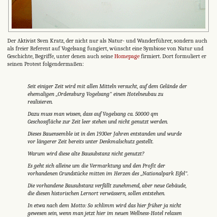
Der Aktivist Sven Kratz, der nicht nur als Natur- und Wanderführer, sondern auch
als freier Referent auf Vogelsang fungiert, wünscht eine Symbiose von Natur und
Geschichte, Begriffe, unter denen auch seine
Homepage
firmiert. Dort formuliert er
seinen Protest folgendermaßen:
Seit einiger Zeit wird mit allen Mitteln versucht, auf dem Gelände der
ehemaligen „Ordensburg Vogelsang" einen Hotelneubau zu
realisieren.
Dazu muss man wissen, dass auf Vogelsang ca. 50000 qm
Geschossfläche zur Zeit leer stehen und nicht genutzt werden.
Dieses Bauensemble ist in den 1930er Jahren entstanden und wurde
vor längerer Zeit bereits unter Denkmalschutz gestellt.
Warum wird diese alte Bausubstanz nicht genutzt?
Es geht sich alleine um die Vermarktung und den Profit der
vorhandenen Grundstücke mitten im Herzen des „Nationalpark Eifel".
Die vorhandene Bausubstanz verfällt zunehmend, aber neue Gebäude,
die diesen historischen Lernort verwässern, sollen entstehen.
In etwa nach dem Motto:
So schlimm wird das hier früher ja nicht
gewesen sein, wenn man jetzt hier im neuen Wellness-Hotel relaxen