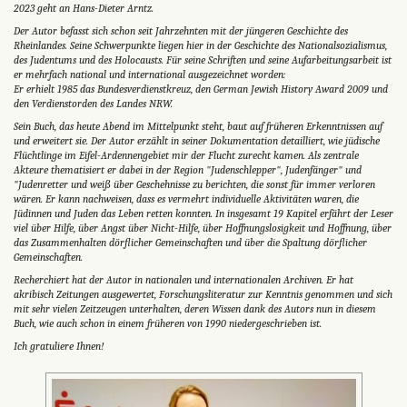
2023 geht an Hans-Dieter Arntz.
Der Autor befasst sich schon seit Jahrzehnten mit der jüngeren Geschichte des
Rheinlandes. Seine Schwerpunkte liegen hier in der Geschichte des Nationalsozialismus,
des Judentums und des Holocausts. Für seine Schriften und seine Aufarbeitungsarbeit ist
er mehrfach national und international ausgezeichnet worden:
Er erhielt 1985 das Bundesverdienstkreuz, den German Jewish History Award 2009 und
den Verdienstorden des Landes NRW.
Sein Buch, das heute Abend im Mittelpunkt steht, baut auf früheren Erkenntnissen auf
und erweitert sie. Der Autor erzählt in seiner Dokumentation detailliert, wie jüdische
Flüchtlinge im Eifel-Ardennengebiet mir der Flucht zurecht kamen. Als zentrale
Akteure thematisiert er dabei in der Region "Judenschlepper", Judenfänger" und
"Judenretter und weiß über Geschehnisse zu berichten, die sonst für immer verloren
wären. Er kann nachweisen, dass es vermehrt individuelle Aktivitäten waren, die
Jüdinnen und Juden das Leben retten konnten. In insgesamt 19 Kapitel erfährt der Leser
viel über Hilfe, über Angst über Nicht-Hilfe, über Hoffnungslosigkeit und Hoffnung, über
das Zusammenhalten dörflicher Gemeinschaften und über die Spaltung dörflicher
Gemeinschaften.
Recherchiert hat der Autor in nationalen und internationalen Archiven. Er hat
akribisch Zeitungen ausgewertet, Forschungsliteratur zur Kenntnis genommen und sich
mit sehr vielen Zeitzeugen unterhalten, deren Wissen dank des Autors nun in diesem
Buch, wie auch schon in einem früheren von 1990 niedergeschrieben ist.
Ich gratuliere Ihnen!