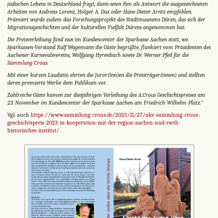
jüdischen Lebens in Deutschland fragt, dann seien ihm als Antwort die ausgezeichneten
Arbeiten von Andreas Lorenz, Holger A. Dux oder Hans-Dieter Arntz empfohlen.
Prämiert wurde zudem das Forschungsprojekt des Stadtmuseums Düren, das sich der
Migrationsgeschichten und der kulturellen Vielfalt Dürens angenommen hat.
Die Preisverleihung fand nun im Kundencenter der Sparkasse Aachen statt, wo
Sparkassen-Vorstand Ralf Wagemann die Gäste begrüßte, flankiert vom Präsidenten des
Aachener Karnevalsvereins, Wolfgang Hyrenbach sowie Dr. Werner Pfeil für die
Sammlung Crous
.
Mit einer kurzen Laudatio ehrten die Juror(inn)en die Preisträger(innen) und stellten
deren premierte Werke dem Publikum vor.
Zahlreiche Gäste kamen zur diesjährigen Verleihung des A.Crous Geschichtspreises am
23. November im Kundencenter der Sparkasse Aachen am Friedrich-Wilhelm-Platz."
Vgl. auch
https://www.sammlung-crous.de/2023/11/27/akv-sammlung-crous-
geschichtspreis-2023-in-kooperation-mit-der-region-aachen-und-rwth-
historisches-institut/