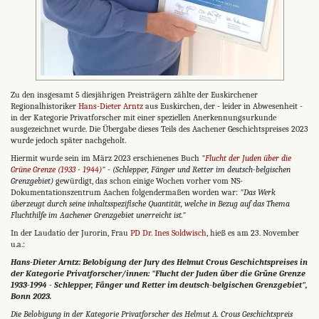
Zu den insgesamt 5 diesjährigen Preisträgern zählte der Euskirchener
Regionalhistoriker
Hans-Dieter Arntz
aus Euskirchen, der - leider in Abwesenheit -
in der Kategorie Privatforscher mit einer speziellen Anerkennungsurkunde
ausgezeichnet wurde. Die Übergabe dieses Teils des Aachener Geschichtspreises 2023
wurde jedoch später nachgeholt.
Hiermit wurde sein im März 2023 erschienenes Buch
"
Flucht der Juden über die
Grüne Grenze (1933 - 1944)
" - (Schlepper, Fänger und Retter im deutsch-belgischen
Grenzgebiet)
gewürdigt, das schon einige Wochen vorher vom NS-
Dokumentationszentrum Aachen folgendermaßen worden war:
"Das Werk
überzeugt durch seine inhaltsspezifische Quantität, welche in Bezug auf das Thema
Fluchthilfe im Aachener Grenzgebiet unerreicht ist."
In der Laudatio der Jurorin, Frau
PD Dr. Ines Soldwisch
, hieß es am 23. November
u.a.:
Hans-Dieter Arntz: Belobigung der Jury des Helmut Crous Geschichtspreises in
der Kategorie Privatforscher/innen: "Flucht der Juden über die Grüne Grenze
1933-1994 - Schlepper, Fänger und Retter im deutsch-belgischen Grenzgebiet",
Bonn 2023.
Die Belobigung in der Kategorie Privatforscher des Helmut A. Crous Geschichtspreis