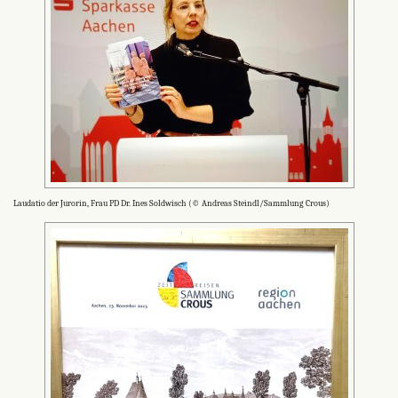
Laudatio der Jurorin, Frau PD Dr. Ines Soldwisch (© Andreas Steindl/Sammlung Crous)