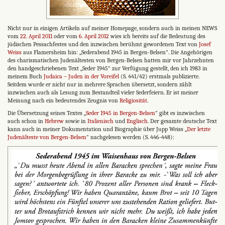
Nicht nur in einigen Artikeln auf meiner Homepage, sondern auch in meinen NEWS
vom
22. April 2011
oder vom
6. April 2012
wies ich bereits auf die Bedeutung des
jüdischen Pessachfestes und den inzwischen berühmt gewordenen Text von
Josef
Weiss
aus Flamersheim hin: „Sederabend 1945 in Bergen-Belsen". Die Angehörigen
des charismatischen Judenältesten von Bergen-Belsen hatten mir vor Jahrzehnten
den handgeschriebenen Text „Seder 1945" zur Verfügung gestellt, den ich 1983 in
meinem Buch
Judaica – Juden in der Voreifel
(S. 441/42) erstmals publizierte.
Seitdem wurde er nicht nur in mehrere Sprachen übersetzt, sondern zählt
inzwischen auch als Lesung zum Bestandteil vieler Sederfeiern. Er ist meiner
Meinung nach ein bedeutendes Zeugnis von
Religiosität
.
Die Übersetzung seines Textes „
Seder 1945 in Bergen-Belsen
" gibt es inzwischen
auch schon in
Hebrew
sowie in
Italienisch
und
Englisch
. Der gesamte deutsche Text
kann auch in meiner Dokumentation und Biographie über Jupp Weiss „
Der letzte
Judenälteste von Bergen-Belsen
" nachgelesen werden (S. 446-448):