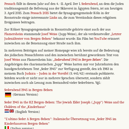
Pessach
fällt in diesem Jahr auf den 4. -11. April. Der 1.
Sederabend
, an dem die Juden
traditionsgemäß die Befreiung aus der Sklaverei in Ägypten feiern, ist am heutigen
3. April 2015. Zum
Pessach 2015
bietet die Synagogengemeinde Köln in der
Roonstraße einige interessante
Links
an, die zum Verständnis dieses religiösen
Ereignisses beitragen.
Zur Kölner Synagogengemeinde in Roonstraße gehörte einst auch der aus
Flamersheim
stammende
Josef Weiss
(Jupp Weiss), der als verdienstvoller
„Letzter
Judenältester von Bergen-Belsen"
bekannt wurde. Ein Film bei
YouTube
erinnert
inzwischen an die Benennung einer Straße nach ihm.
In mehreren Beiträgen auf meiner Homepage wies ich bereits auf die Bedeutung
des jüdischen Pessachfestes und den inzwischen berühmt gewordenen Text von
Josef Weiss
aus Flamersheim hin:
„Sederabend 1945 in Bergen-Belsen".
Die
Angehörigen des charismatischen „Jupp" Weiss hatten mir vor Jahrzehnten den
handgeschriebenen Text „Seder 1945" zur Verfügung gestellt, den ich 1983 in
meinem Buch
Judaica – Juden in der Voreifel
(S. 441/42) erstmals publizierte.
Seitdem wurde er nicht nur in mehrere Sprachen übersetzt, sondern zählt
inzwischen auch als Lesung zum Bestandteil vieler Sederfeiern. Vgl.:
Sederabend 1945 in Bergen-Belsen
(German Version)
Seder 1945 in the KZ Bergen-Belsen: The Jewish Elder Joseph („Jupp") Weiss and the
Children of the „Kinderhaus"
(English Version)
"L'ultimo Seder A Bergen-Belsen": Italienische Übersetzung von „Seder 1945 im
Kinderhausvon Bergen-Belsen"
(Italian version)