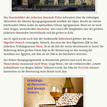
Das
Gemeindeblatt
der
jüdischen Gemeinde Kölns
informiert über die vielseitigen
Aktivitäten der ältesten Synagogengemeinde nördlich der Alpen. Bereits im vierten
Jahrhundert lebten Juden im spätantiken Colonia Agrippinensis. Heute ist sie nach
einer langen, wechselvollen
Geschichte
mit rund 5.000 Mitgliedern eine der größten
jüdischen Gemeinden Deutschlands und die größte in Köln.
Am 14. April wurde auch hier der traditionelle
Sederabend
gefeiert, der dem
Pilgerfest
Pessach
vorausgeht. Pessach, das erste der drei Pilgerfeste, fällt in den
jüdischen Frühlingsmonat
Nisan
. Es ist die Zeit der ersten Gerstenernte in Israel. Die
Bedeutung dieses großen Festes liegt in der Erinnerung an den Auszug der
Israeliten aus Ägypten, mit dem sie als Volk in die Geschichte eintreten.
Zur Kölner Synagogengemeinde in Roonstraße gehörte einst auch der aus
Flamersheim
stammende
Josef Weiss
(Jupp Weiss), der als verdienstvoller „Letzter
Judenältester von Bergen-Belsen" bekannt wurde. Ein Film bei
YouTube
erinnert
inzwischen an die Benennung einer Straße nach ihm.