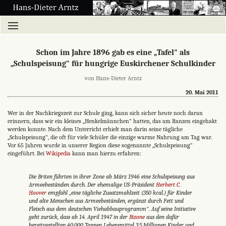
Schon im Jahre 1896 gab es eine „Tafel" als
„Schulspeisung" für hungrige Euskirchener Schulkinder
von Hans-Dieter Arntz
20. Mai 2011
Wer in der Nachkriegszeit zur Schule ging, kann sich sicher heute noch daran
erinnern, dass wir ein kleines „Henkelmännchen" hatten, das am Ranzen eingehakt
werden konnte. Nach dem Unterricht erhielt man darin seine tägliche
„Schulspeisung", die oft für viele Schüler die einzige warme Nahrung am Tag war.
Vor 65 Jahren wurde in unserer Region diese sogenannte „Schulspeisung"
eingeführt. Bei
Wikipedia
kann man hierzu erfahren:
Die Briten führten in ihrer Zone ab März 1946 eine Schulspeisung aus
Armeebeständen durch. Der ehemalige US-Präsident
Herbert C.
Hoover
empfahl „eine tägliche Zusatzmahlzeit (350 kcal.) für Kinder
und alte Menschen aus Armeebeständen, ergänzt durch Fett und
Fleisch aus dem deutschen Viehabbauprogramm". Auf seine Initiative
geht zurück, dass ab 14. April 1947 in der
Bizone
aus den dafür
bereitgestellten 40.000 Tonnen Lebensmittel 3,5 Millionen Kinder und