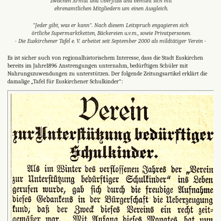
zwischen Armut und Überfluss und bemüht sich mit
ehrenamtlichen Mitgliedern um einen Ausgleich.
"Jeder gibt, was er kann". Nach diesem Leitspruch engagieren sich
örtliche Supermarktketten, Bäckereien u.v.m., sowie Privatpersonen.
- Die Euskirchener Tafel e. V. arbeitet seit September 2000 als mildtätiger Verein -
Es ist sicher auch von regionalhistorischem Interesse, dass die Stadt Euskirchen
bereits im Jahre1896 Anstrengungen unternahm, bedürftigen Schüler mit
Nahrungszuwendungen zu unterstützen. Der folgende Zeitungsartikel erklärt die
damalige „Tafel für Euskirchener Schulkinder":