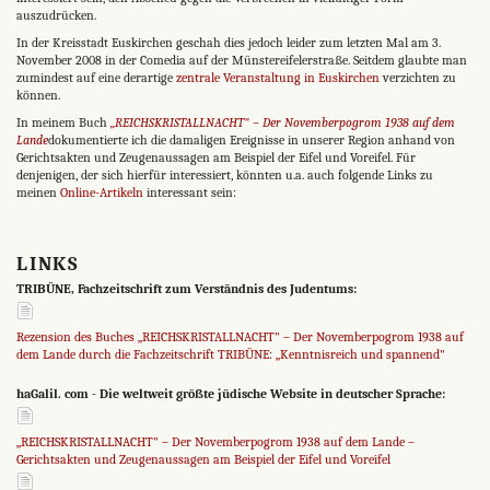
auszudrücken.
In der Kreisstadt Euskirchen geschah dies jedoch leider zum letzten Mal am 3.
November 2008 in der Comedia auf der Münstereifelerstraße. Seitdem glaubte man
zumindest auf eine derartige
zentrale Veranstaltung in Euskirchen
verzichten zu
können.
In meinem Buch
„REICHSKRISTALLNACHT" – Der Novemberpogrom 1938 auf dem
Lande
dokumentierte ich die damaligen Ereignisse in unserer Region anhand von
Gerichtsakten und Zeugenaussagen am Beispiel der Eifel und Voreifel. Für
denjenigen, der sich hierfür interessiert, könnten u.a. auch folgende Links zu
meinen
Online-Artikeln
interessant sein:
LINKS
TRIBÜNE, Fachzeitschrift zum Verständnis des Judentums:
Rezension des Buches „REICHSKRISTALLNACHT" – Der Novemberpogrom 1938 auf
dem Lande durch die Fachzeitschrift TRIBÜNE: „Kenntnisreich und spannend"
haGalil. com - Die weltweit größte jüdische Website in deutscher Sprache:
„REICHSKRISTALLNACHT" – Der Novemberpogrom 1938 auf dem Lande –
Gerichtsakten und Zeugenaussagen am Beispiel der Eifel und Voreifel