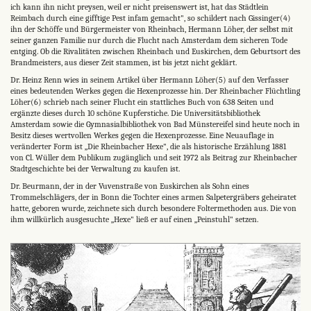
ich kann ihn nicht preysen, weil er nicht preisenswert ist, hat das Städtlein
Reimbach durch eine gifftige Pest infam gemacht", so schildert nach Gissinger(4)
ihn der Schöffe und Bürgermeister von Rheinbach, Hermann Löher, der selbst mit
seiner ganzen Familie nur durch die Flucht nach Amsterdam dem sicheren Tode
entging. Ob die Rivalitäten zwischen Rheinbach und Euskirchen, dem Geburtsort des
Brandmeisters, aus dieser Zeit stammen, ist bis jetzt nicht geklärt.
Dr. Heinz Renn wies in seinem Artikel über Hermann Löher(5) auf den Verfasser
eines bedeutenden Werkes gegen die Hexenprozesse hin. Der Rheinbacher Flüchtling
Löher(6) schrieb nach seiner Flucht ein stattliches Buch von 638 Seiten und
ergänzte dieses durch 10 schöne Kupferstiche. Die Universitätsbibliothek
Amsterdam sowie die Gymnasialbibliothek von Bad Münstereifel sind heute noch in
Besitz dieses wertvollen Werkes gegen die Hexenprozesse. Eine Neuauflage in
veränderter Form ist „Die Rheinbacher Hexe", die als historische Erzählung 1881
von Cl. Wüller dem Publikum zugänglich und seit 1972 als Beitrag zur Rheinbacher
Stadtgeschichte bei der Verwaltung zu kaufen ist.
Dr. Beurmann, der in der Vuvenstraße von Euskirchen als Sohn eines
Trommelschlägers, der in Bonn die Tochter eines armen Salpetergräbers geheiratet
hatte, geboren wurde, zeichnete sich durch besondere Foltermethoden aus. Die von
ihm willkürlich ausgesuchte „Hexe" ließ er auf einen „Peinstuhl" setzen.