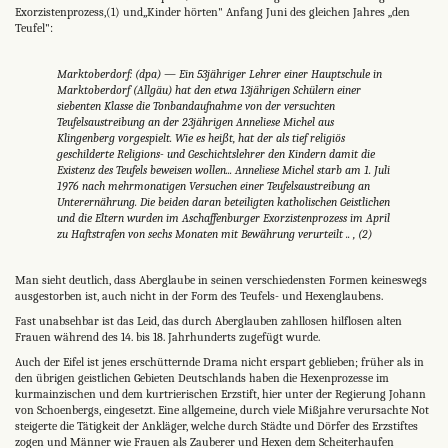
Exorzistenprozess,(1) und,,Kinder hörten" Anfang Juni des gleichen Jahres „den
Teufel":
Marktoberdorf: (dpa) — Ein 53jähriger Lehrer einer Hauptschule in
Marktoberdorf (Allgäu) hat den etwa 13jährigen Schülern einer
siebenten Klasse die Tonbandaufnahme von der versuchten
Teufelsaustreibung an der 23jährigen Anneliese Michel aus
Klingenberg vorgespielt. Wie es heißt, hat der als tief religiös
geschilderte Religions- und Geschichtslehrer den Kindern damit die
Existenz des Teufels beweisen wollen... Anneliese Michel starb am 1. Juli
1976 nach mehrmonatigen Versuchen einer Teufelsaustreibung an
Unterernährung. Die beiden daran beteiligten katholischen Geistlichen
und die Eltern wurden im Aschaffenburger Exorzistenprozess im April
zu Haftstrafen von sechs Monaten mit Bewährung verurteilt .. , (2)
Man sieht deutlich, dass Aberglaube in seinen verschiedensten Formen keineswegs
ausgestorben ist, auch nicht in der Form des Teufels- und Hexenglaubens.
Fast unabsehbar ist das Leid, das durch Aberglauben zahllosen hilflosen alten
Frauen während des 14. bis 18. Jahrhunderts zugefügt wurde.
Auch der Eifel ist jenes erschütternde Drama nicht erspart geblieben; früher als in
den übrigen geistlichen Gebieten Deutschlands haben die Hexenprozesse im
kurmainzischen und dem kurtrierischen Erzstift, hier unter der Regierung Johann
von Schoenbergs, eingesetzt. Eine allgemeine, durch viele Mißjahre verursachte Not
steigerte die Tätigkeit der Ankläger, welche durch Städte und Dörfer des Erzstiftes
zogen und Männer wie Frauen als Zauberer und Hexen dem Scheiterhaufen