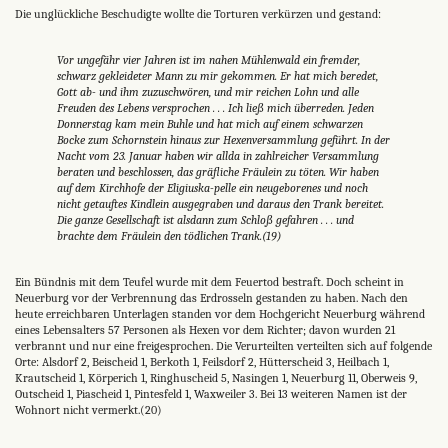
Die unglückliche Beschudigte wollte die Torturen verkürzen und gestand:
Vor ungefähr vier Jahren ist im nahen Mühlenwald ein fremder,
schwarz gekleideter Mann zu mir gekommen. Er hat mich beredet,
Gott ab- und ihm zuzuschwören, und mir reichen Lohn und alle
Freuden des Lebens versprochen . . . Ich ließ mich überreden. Jeden
Donnerstag kam mein Buhle und hat mich auf einem schwarzen
Bocke zum Schornstein hinaus zur Hexenversammlung geführt. In der
Nacht vom 23. Januar haben wir allda in zahlreicher Versammlung
beraten und beschlossen, das gräfliche Fräulein zu töten. Wir haben
auf dem Kirchhofe der Eligiuska-pelle ein neugeborenes und noch
nicht getauftes Kindlein ausgegraben und daraus den Trank bereitet.
Die ganze Gesellschaft ist alsdann zum Schloß gefahren . . . und
brachte dem Fräulein den tödlichen Trank.(19)
Ein Bündnis mit dem Teufel wurde mit dem Feuertod bestraft. Doch scheint in
Neuerburg vor der Verbrennung das Erdrosseln gestanden zu haben. Nach den
heute erreichbaren Unterlagen standen vor dem Hochgericht Neuerburg während
eines Lebensalters 57 Personen als Hexen vor dem Richter; davon wurden 21
verbrannt und nur eine freigesprochen. Die Verurteilten verteilten sich auf folgende
Orte: Alsdorf 2, Beischeid 1, Berkoth 1, Feilsdorf 2, Hütterscheid 3, Heilbach 1,
Krautscheid 1, Körperich 1, Ringhuscheid 5, Nasingen 1, Neuerburg 11, Oberweis 9,
Outscheid 1, Piascheid 1, Pintesfeld 1, Waxweiler 3. Bei 13 weiteren Namen ist der
Wohnort nicht vermerkt.(20)