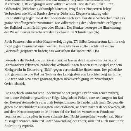
Marktbetrug, Beleidigungen oder Volltrunkenheit - wie damals üblich - mit
Geldstrafen (Brächten), Schandpfahlstehen, Prügel oder Einsperren belegt.
Verbrechen wie Mord, Raub, schwerer Diebstahl, Körperverletzung oder
Brandstiftung zogen meist die Todesstrafe nach sich. Für diese Verbrechen trat das
ganze Schöffengericht zusammen. Die Vollstreckung der Todesstrafen erfolgte in
der Hallekul durch Erhängen oder Rädern. Der Henker besorgte die Hinrichtung,
der Wasenmeister verscharrte den Leichnam im Schindanger.(16)
Auch Palmersheim erlebte Hexenverfolgungen.(17) Selbst Lommersum konnte sich
nicht gegen Denunziationen wehren. Eine alte Frau sollte nachts mit einem
„Werwolf" gesprochen haben; das war schon ihr Todesurteil!(18)
Besonders die Protokolle und Gerichtsakten lassen den Hexenwahn des 16./17.
Jahrhunderts erkennen. Zahlreiche Verhandlungen fanden zum Beispiel vor dem
Hochgericht in Neuerburg (Eifel) gegen vermeintliche Hexen statt. Der plötzliche
und geheimnisvolle Tod der Tochter des Landgrafen von Leuchtenberg im Jahre
1613 war Anlaß zu einer großangelegten Hexenverfolgung im Neuerburger
Gerichtsbezirk.
Die angeblich unnatürliche Todesursache der jungen Gräfin von Leuchtenberg
hatte eine Verhaftungswelle zur Folge. Magdalena Pirken, eine seit langem im Ruf
der Hexerei stehende Frau, wurde festgenommen. Es fanden sich auch Zeugen, die
gegen die Beschuldigte aussagten und erklärten, sie seien nachts dabei gewesen, als
auf dem Hexentanzplatz im Mühlenwald der Tod des vornehmen Fräuleins
beschlossen und später in einer stürmischen Nacht ausgeführt worden sei. Diese
Aussagen wurden zum Teil unter Anwendung der Folter, zum Teil auch nur unter
Androhung erpreßt.