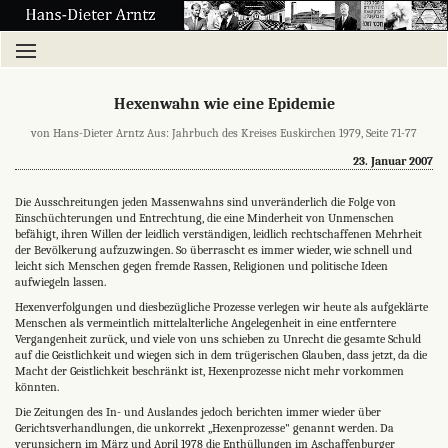
Hexenwahn wie eine Epidemie
von Hans-Dieter Arntz Aus: Jahrbuch des Kreises Euskirchen 1979, Seite 71-77
23. Januar 2007
Die Ausschreitungen jeden Massenwahns sind unveränderlich die Folge von
Einschüchterungen und Entrechtung, die eine Minderheit von Unmenschen
befähigt, ihren Willen der leidlich verständigen, leidlich rechtschaffenen Mehrheit
der Bevölkerung aufzuzwingen. So überrascht es immer wieder, wie schnell und
leicht sich Menschen gegen fremde Rassen, Religionen und politische Ideen
aufwiegeln lassen.
Hexenverfolgungen und diesbezügliche Prozesse verlegen wir heute als aufgeklärte
Menschen als vermeintlich mittelalterliche Angelegenheit in eine entferntere
Vergangenheit zurück, und viele von uns schieben zu Unrecht die gesamte Schuld
auf die Geistlichkeit und wiegen sich in dem trügerischen Glauben, dass jetzt, da die
Macht der Geistlichkeit beschränkt ist, Hexenprozesse nicht mehr vorkommen
könnten.
Die Zeitungen des In- und Auslandes jedoch berichten immer wieder über
Gerichtsverhandlungen, die unkorrekt ,,Hexenprozesse" genannt werden. Da
verunsichern im März und April 1978 die Enthüllungen im Aschaffenburger