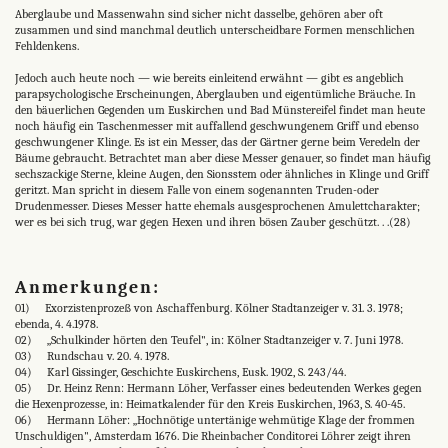
Aberglaube und Massenwahn sind sicher nicht dasselbe, gehören aber oft
zusammen und sind manchmal deutlich unterscheidbare Formen menschlichen
Fehldenkens.
Jedoch auch heute noch — wie bereits einleitend erwähnt — gibt es angeblich
parapsychologische Erscheinungen, Aberglauben und eigentümliche Bräuche. In
den bäuerlichen Gegenden um Euskirchen und Bad Münstereifel findet man heute
noch häufig ein Taschenmesser mit auffallend geschwungenem Griff und ebenso
geschwungener Klinge. Es ist ein Messer, das der Gärtner gerne beim Veredeln der
Bäume gebraucht. Betrachtet man aber diese Messer genauer, so findet man häufig
sechszackige Sterne, kleine Augen, den Sionsstem oder ähnliches in Klinge und Griff
geritzt. Man spricht in diesem Falle von einem sogenannten Truden-oder
Drudenmesser. Dieses Messer hatte ehemals ausgesprochenen Amulettcharakter;
wer es bei sich trug, war gegen Hexen und ihren bösen Zauber geschützt. . .(28)
Anmerkungen:
01) Exorzistenprozeß von Aschaffenburg. Kölner Stadtanzeiger v. 31. 3. 1978;
ebenda, 4. 4.1978.
02) „Schulkinder hörten den Teufel", in: Kölner Stadtanzeiger v. 7. Juni 1978.
03) Rundschau v. 20. 4. 1978.
04) Karl Gissinger, Geschichte Euskirchens, Eusk. 1902, S. 243/44.
05) Dr. Heinz Renn: Hermann Löher, Verfasser eines bedeutenden Werkes gegen
die Hexenprozesse, in: Heimatkalender für den Kreis Euskirchen, 1963, S. 40-45.
06) Hermann Löher: „Hochnötige untertänige wehmütige Klage der frommen
Unschuldigen", Amsterdam 1676. Die Rheinbacher Conditorei Löhrer zeigt ihren