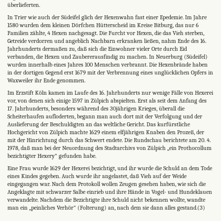
überlieferten.
In Trier wie auch der Südeifel glich der Hexenwahn fast einer Epedemie. Im Jahre
1580 wurden dem kleinen Dörfchen Hütterscheid im Kreise Bitburg, das nur 6
Familien zählte, 4 Hexen nachgesagt. Die Furcht vor Hexen, die das Vieh sterben,
Getreide verdorren und angeblich Nachbarn erkranken ließen, nahm Ende des 16.
Jahrhunderts dermaßen zu, daß sich die Einwohner vieler Orte durch Eid
verbanden, die Hexen und Zaubererausfindig zu machen. In Neuerburg (Südeifel)
wurden innerhalb eines Jahres 100 Menschen verbrannt. Die Hexenbrände haben
in der dortigen Gegend erst 1679 mit der Verbrennung eines unglücklichen Opfers in
Waxweiler ihr Ende genommen.
Im Erzstift Köln kamen im Laufe des 16. Jahrhunderts nur wenige Fälle von Hexerei
vor, von denen sich einige 1597 in Zülpich abspielten. Erst als seit dem Anfang des
17. Jahrhunderts, besonders während des 30jährigen Krieges, überall die
Scheiterhaufen aufloderten, begann man auch dort mit der Verfolgung und der
Auslieferung der Beschuldigten an das weltliche Gericht. Das kurfürstliche
Hochgericht von Zülpich machte 1629 einem elfjährigen Knaben den Prozeß, der
mit der Hinrichtung durch das Schwert endete. Die Rundschau berichtete am 20. 4.
1978, daß man bei der Neuordnung des Stadtarchivs von Zülpich „ein Prothocollum
bezichtigter Hexery" gefunden habe.
Eine Frau wurde 1629 der Hexerei bezichtigt, und ihr wurde die Schuld an dem Tode
eines Kindes gegeben. Auch wurde ihr angelastet, daß Vieh auf der Weide
eingegangen war. Nach dem Protokoll wollen Zeugen gesehen haben, wie sich die
Angeklagte mit schwarzer Salbe einrieb und ihre Hände in Vogel- und Hundeklauen
verwandelte. Nachdem die Bezichtigte ihre Schuld nicht bekennen wollte, wandte
man ein „peinliches Verhör" (Folterung) an, nach dem sie dann alles gestand.(3)