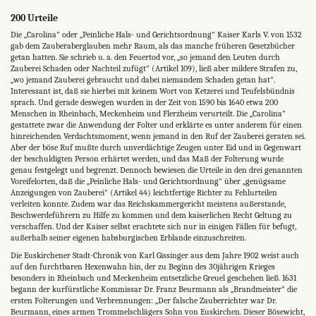
200 Urteile
Die „Carolina" oder „Peinliche Hals- und Gerichtsordnung" Kaiser Karls V. von 1532
gab dem Zauberaberglauben mehr Raum, als das manche früheren Gesetzbücher
getan hatten. Sie schrieb u. a. den Feuertod vor, „so jemand den Leuten durch
Zauberei Schaden oder Nachteil zufügt" (Artikel 109), ließ aber mildere Strafen zu,
„wo jemand Zauberei gebraucht und dabei niemandem Schaden getan hat".
Interessant ist, daß sie hierbei mit keinem Wort von Ketzerei und Teufelsbündnis
sprach. Und gerade deswegen wurden in der Zeit von 1590 bis 1640 etwa 200
Menschen in Rheinbach, Meckenheim und Flerzheim verurteilt. Die „Carolina"
gestattete zwar die Anwendung der Folter und erklärte es unter anderem für einen
hinreichenden Verdachtsmoment, wenn jemand in den Ruf der Zauberei geraten sei.
Aber der böse Ruf mußte durch unverdächtige Zeugen unter Eid und in Gegenwart
der beschuldigten Person erhärtet werden, und das Maß der Folterung wurde
genau festgelegt und begrenzt. Dennoch bewiesen die Urteile in den drei genannten
Voreifelorten, daß die „Peinliche Hals- und Gerichtsordnung" über „genügsame
Anzeigungen von Zauberei" (Artikel 44) leichtfertige Richter zu Fehlurteilen
verleiten konnte. Zudem war das Reichskammergericht meistens außerstande,
Beschwerdeführern zu Hilfe zu kommen und dem kaiserlichen Recht Geltung zu
verschaffen. Und der Kaiser selbst erachtete sich nur in einigen Fällen für befugt,
außerhalb seiner eigenen habsburgischen Erblande einzuschreiten.
Die Euskirchener Stadt-Chronik von Karl Gissinger aus dem Jahre 1902 weist auch
auf den furchtbaren Hexenwahn hin, der zu Beginn des 30jährigen Krieges
besonders in Rheinbach und Meckenheim entsetzliche Greuel geschehen ließ. 1631
begann der kurfürstliche Kommissar Dr. Franz Beurmann als „Brandmeister" die
ersten Folterungen und Verbrennungen: „Der falsche Zauberrichter war Dr.
Beurmann, eines armen Trommelschlägers Sohn von Euskirchen. Dieser Bösewicht,