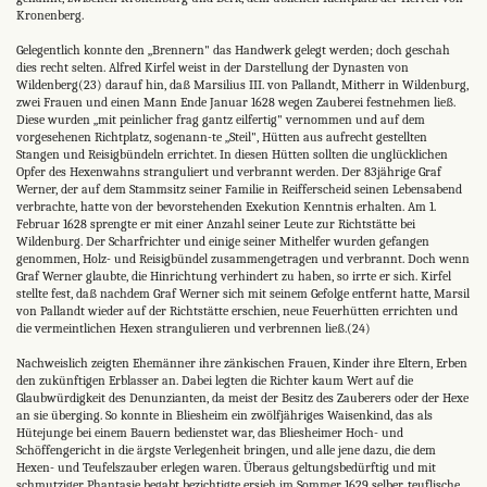
Kronenberg.
Gelegentlich konnte den „Brennern" das Handwerk gelegt werden; doch geschah
dies recht selten. Alfred Kirfel weist in der Darstellung der Dynasten von
Wildenberg(23) darauf hin, daß Marsilius III. von Pallandt, Mitherr in Wildenburg,
zwei Frauen und einen Mann Ende Januar 1628 wegen Zauberei festnehmen ließ.
Diese wurden „mit peinlicher frag gantz eilfertig" vernommen und auf dem
vorgesehenen Richtplatz, sogenann-te „Steil", Hütten aus aufrecht gestellten
Stangen und Reisigbündeln errichtet. In diesen Hütten sollten die unglücklichen
Opfer des Hexenwahns stranguliert und verbrannt werden. Der 83jährige Graf
Werner, der auf dem Stammsitz seiner Familie in Reifferscheid seinen Lebensabend
verbrachte, hatte von der bevorstehenden Exekution Kenntnis erhalten. Am 1.
Februar 1628 sprengte er mit einer Anzahl seiner Leute zur Richtstätte bei
Wildenburg. Der Scharfrichter und einige seiner Mithelfer wurden gefangen
genommen, Holz- und Reisigbündel zusammengetragen und verbrannt. Doch wenn
Graf Werner glaubte, die Hinrichtung verhindert zu haben, so irrte er sich. Kirfel
stellte fest, daß nachdem Graf Werner sich mit seinem Gefolge entfernt hatte, Marsil
von Pallandt wieder auf der Richtstätte erschien, neue Feuerhütten errichten und
die vermeintlichen Hexen strangulieren und verbrennen ließ.(24)
Nachweislich zeigten Ehemänner ihre zänkischen Frauen, Kinder ihre Eltern, Erben
den zukünftigen Erblasser an. Dabei legten die Richter kaum Wert auf die
Glaubwürdigkeit des Denunzianten, da meist der Besitz des Zauberers oder der Hexe
an sie überging. So konnte in Bliesheim ein zwölfjähriges Waisenkind, das als
Hütejunge bei einem Bauern bedienstet war, das Bliesheimer Hoch- und
Schöffengericht in die ärgste Verlegenheit bringen, und alle jene dazu, die dem
Hexen- und Teufelszauber erlegen waren. Überaus geltungsbedürftig und mit
schmutziger Phantasie begabt bezichtigte ersieh im Sommer 1629 selber, teuflische