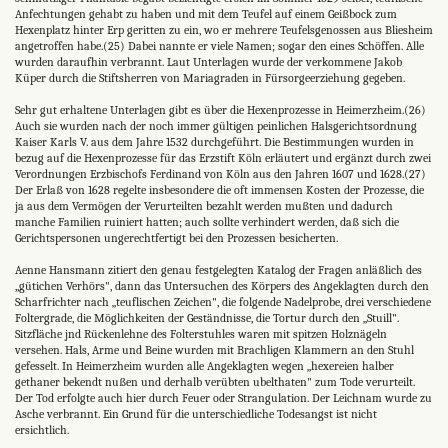
Anfechtungen gehabt zu haben und mit dem Teufel auf einem Geißbock zum
Hexenplatz hinter Erp geritten zu ein, wo er mehrere Teufelsgenossen aus Bliesheim
angetroffen habe.(25) Dabei nannte er viele Namen; sogar den eines Schöffen. Alle
wurden daraufhin verbrannt. Laut Unterlagen wurde der verkommene Jakob
Küper durch die Stiftsherren von Mariagraden in Fürsorgeerziehung gegeben.
Sehr gut erhaltene Unterlagen gibt es über die Hexenprozesse in Heimerzheim.(26)
Auch sie wurden nach der noch immer gültigen peinlichen Halsgerichtsordnung
Kaiser Karls V. aus dem Jahre 1532 durchgeführt. Die Bestimmungen wurden in
bezug auf die Hexenprozesse für das Erzstift Köln erläutert und ergänzt durch zwei
Verordnungen Erzbischofs Ferdinand von Köln aus den Jahren 1607 und 1628.(27)
Der Erlaß von 1628 regelte insbesondere die oft immensen Kosten der Prozesse, die
ja aus dem Vermögen der Verurteilten bezahlt werden mußten und dadurch
manche Familien ruiniert hatten; auch sollte verhindert werden, daß sich die
Gerichtspersonen ungerechtfertigt bei den Prozessen besicherten.
Aenne Hansmann zitiert den genau festgelegten Katalog der Fragen anläßlich des
,,gütichen Verhörs", dann das Untersuchen des Körpers des Angeklagten durch den
Scharfrichter nach „teuflischen Zeichen", die folgende Nadelprobe, drei verschiedene
Foltergrade, die Möglichkeiten der Geständnisse, die Tortur durch den „Stuill".
Sitzfläche jnd Rückenlehne des Folterstuhles waren mit spitzen Holznägeln
versehen. Hals, Arme und Beine wurden mit Brachligen Klammern an den Stuhl
gefesselt. In Heimerzheim wurden alle Angeklagten wegen „hexereien halber
gethaner bekendt nußen und derhalb verübten ubelthaten" zum Tode verurteilt.
Der Tod erfolgte auch hier durch Feuer oder Strangulation. Der Leichnam wurde zu
Asche verbrannt. Ein Grund für die unterschiedliche Todesangst ist nicht
ersichtlich.