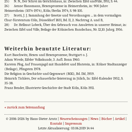
25) N. N., Der Schrei im Gerichtshaus, in: Zwischen Eifel undVille, 1951, S. 44.
26) Aenne Hansmann, Hexenprozesse in Heimerzheim, in: 900 Jahre
Heimerzheim (1074-1974), Köln/Berlin 1974, S. 98-105.
27) Scotti, J. J. Sammlung der Gesetze und Verordnungen ... in dem vormaligen
Chur-fürstentum Cöln, Düsseldorf 1831, Bd. II, 2. Nachtrag A. und B,
28) Dr. Hellmut Lobeck, Über den Gebrauch von Amuletten in unserer Heimat, in:
Zwischen Eifel und Ville, Beilage der Kölnischen Rundschau, Nr. 12,10. Jahrg. 1956.
Weiterhin benutzte Literatur:
Kurt Baschwitz, Hexen und Hexenprozesse, Stuttgart o. J.
Adam Wrede, Eifeler Volkskunde, 3. Aufl. Bonn 1960.
Karsten Plog, Auf Frauenjagd mit Hundefett und Blutstein, in: Kölner Stadtanzeiger
(Beilage), Pfingsten 1978.
Die Religion in Geschichte und Gegenwart (RGG), Bd. IM, 1959.
Heinrich Tichlers, Der schauerliche Geisterzug in Jülich, In: Eifel-Kalender 1952, S.
35-38.
Franz Bender, Illustrierte Geschichte der Stadt Köln, Köln 1911.
« zurück zum Seitenanfang
© 2006-2026 by Hans-Dieter Arntz |
Neuerscheinungen
|
News
|
Bücher
|
Artikel
|
Kontakt
|
Impressum
Letzte Aktualisierung: 03.06.2019 14:44