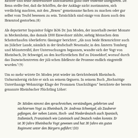
Richter und seine Helfershelfer anschließend ganz oder teilweise aneigneten. Dr.
Renn stellte fest, daß die Schöffen, die der Anklage nicht zustimmten, sich
verdächtig machten, mit den „Hexen" gemeinsame Sachen zu machen oder gar
selbst vom Teufel besessen zu sein. Tatsächlich sind einige von ihnen auch den
Hexentod gestorben.(8)
Als deputierter Inquisitor folgte 1636 Dr. Jan Moden, der innerhalb zweier Monate
in Meckenheim, das damals 1300 Einwohner zählte, siebzig Menschen dem
Scheiterhaufen überlieferte. Gissinger berichtet: „Als nun beide Hexenrichter auch
im Jülicher Lande, nämlich in der Grafschaft Neuenahr, in den Ämtern Tomberg
und Münstereifel, ihre Untersuchungen begannen, wandte sich der Vogt von
Rheinbach, Dr. Schweigel, an den kurfürstlichen Hof zu Düsseldorf, worauf durch
das Dazwischentreten der jüli-schen Edelleute die Prozesse endlich eingestellt
wurden."(9)
Um so mehr wütete Dr. Moden jetzt wieder im Gerichtsbezirk Rheinbach.
Unbarmherzig rächte er sich an seinem Gegnern. In seinem Buch „Hochnötige
Unterthanige Wehmütige Klage der Frommen Unschültigen" berichtete der bereits
genannte Rheinbacher Flüchtling Löher:
Dr. Möden nimmt den sprachreichen, verständigen, gelehrten und
nüchternen Vogt zu Rheinbach, Dr. Andreas Schweigel, als Zauberer
gefangen, der neben Latein, Hoch- und Niederdeutsch auch Spanisch,
Italienisch, Französisch wie Lateinisch und Deutsch reden konnte. Er
ist 30 Jahre Rheinbachs Vogt gewesen und hat 30 Jahre ein gutes
Regiment unter den Bürgern geführt.'(10)