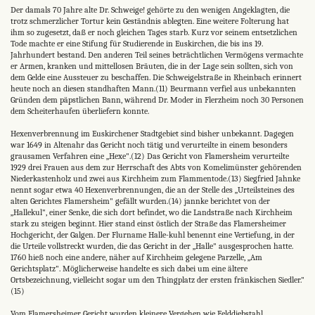
Der damals 70 Jahre alte Dr. Schweige! gehörte zu den wenigen Angeklagten, die
trotz schmerzlicher Tortur kein Geständnis ablegten. Eine weitere Folterung hat
ihm so zugesetzt, daß er noch gleichen Tages starb. Kurz vor seinem entsetzlichen
Tode machte er eine Stifung für Studierende in Euskirchen, die bis ins 19.
Jahrhundert bestand. Den anderen Teil seines beträchtlichen Vermögens vermachte
er Armen, kranken und mittellosen Bräuten, die in der Lage sein sollten, sich von
dem Gelde eine Aussteuer zu beschaffen. Die Schweigelstraße in Rheinbach erinnert
heute noch an diesen standhaften Mann.(11) Beurmann verfiel aus unbekannten
Gründen dem päpstlichen Bann, während Dr. Moder in Flerzheim noch 30 Personen
dem Scheiterhaufen überliefern konnte.
Hexenverbrennung im Euskirchener Stadtgebiet sind bisher unbekannt. Dagegen
war 1649 in Altenahr das Gericht noch tätig und verurteilte in einem besonders
grausamen Verfahren eine „Hexe".(12) Das Gericht von Flamersheim verurteilte
1929 drei Frauen aus dem zur Herrschaft des Abts von Komelimünster gehörenden
Niederkastenholz und zwei aus Kirchheim zum Flammentode.(13) Siegfried Jahnke
nennt sogar etwa 40 Hexenverbrennungen, die an der Stelle des „Urteilsteines des
alten Gerichtes Flamersheim" gefällt wurden.(14) jannke berichtet von der
„Hallekul", einer Senke, die sich dort befindet, wo die Landstraße nach Kirchheim
stark zu steigen beginnt. Hier stand einst östlich der Straße das Flamersheimer
Hochgericht, der Galgen. Der Flurname Halle-kuhl benennt eine Vertiefung, in der
die Urteile vollstreckt wurden, die das Gericht in der „Halle" ausgesprochen hatte.
1760 hieß noch eine andere, näher auf Kirchheim gelegene Parzelle, „Am
Gerichtsplatz". Möglicherweise handelte es sich dabei um eine ältere
Ortsbezeichnung, vielleicht sogar um den Thingplatz der ersten fränkischen Siedler."
(15)
Vom Flamersheimer Gericht wurden kleinere Vergehen wie Felddiebstahl,