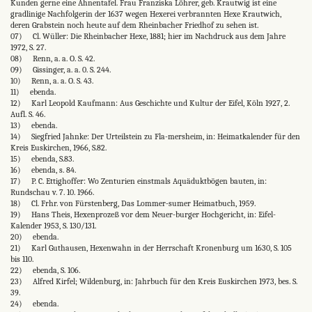
Kunden gerne eine Ahnentafel. Frau Franziska Löhrer, geb. Krautwig ist eine
gradlinige Nachfolgerin der 1637 wegen Hexerei verbrannten Hexe Krautwich,
deren Grabstein noch heute auf dem Rheinbacher Friedhof zu sehen ist.
07) Cl. Wüller: Die Rheinbacher Hexe, 1881; hier im Nachdruck aus dem Jahre
1972, S. 27.
08) Renn, a. a. O. S. 42.
09) Gissinger, a. a. 0. S. 244.
10) Renn, a. a. O. S. 43.
11) ebenda.
12) Karl Leopold Kaufmann: Aus Geschichte und Kultur der Eifel, Köln 1927, 2.
Aufl. S. 46.
13) ebenda.
14) Siegfried Jahnke: Der Urteilstein zu Fla-mersheim, in: Heimatkalender für den
Kreis Euskirchen, 1966, S.82.
15) ebenda, S.83.
16) ebenda, s. 84.
17) P. C. Ettighoffer: Wo Zenturien einstmals Aquäduktbögen bauten, in:
Rundschau v. 7. 10. 1966.
18) Cl. Frhr. von Fürstenberg, Das Lommer-sumer Heimatbuch, 1959.
19) Hans Theis, Hexenprozeß vor dem Neuer-burger Hochgericht, in: Eifel-
Kalender 1953, S. 130/131.
20) ebenda.
21) Karl Guthausen, Hexenwahn in der Herrschaft Kronenburg um 1630, S. 105
bis 110.
22) ebenda, S. 106.
23) Alfred Kirfel; Wildenburg, in: Jahrbuch für den Kreis Euskirchen 1973, bes. S.
39.
24) ebenda.