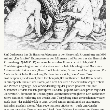
Karl Guthausen hat die Hexenverfolgungen in der Herrschaft Kronenburg um 1630
anhand „Ein Fascikel" Hexenprozesse von Männern und Frauen aus der Herrschaft
Kronenburg 1598-1633(21) untersucht. Aus den Akten ist ersichtlich, daß 15
Hinrichtungen erfolgten und drei weitere wahrscheinlich erfolgt sind. Nach dem
Aktenmaterial hat es auch „Hexen" in Schmidtheim, Ormont und Esch gegeben.(22)
Auch im Bereich der Gemarkung Dahlem fanden sich „Hexen" zum Tanz:
Frohnenpesch, Heidenkopf, Binz, Kirchenpütz, Schmidtheimer Pfad, Otten-benden,
Lämmerpesch und auf den Höfen „ahn dem hoe-sten". Viele wurden wegen Tötens
von Pferden angezeigt, ,,bey verwindschlagung der guete" gefoltert und „mit
zusammen uff dem rücken geknüpften Händen" gequält. Der Nadelprobe folgte der
„Folterstuhl", der meist die unsinnigsten Geständnisse ermöglichte. Karl Guthausen
zitiert, daß nach Verlesung des Urteils „mit Übergebung eines zerbrochenen weißen
steck-leins" der Befehl erfolgte, „daß Urtheil seinem Inhalt nach zu exequieren."
Sicherlich geschah dies auf dem soge-nannten „Höchsten", auch „am Gericht"
genannt, zwischen Kronenburg und Berk, dem üblichen Richtplatz der Herren von