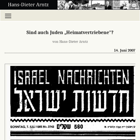
Sind auch Juden „Heimatvertriebene"?
von Hans-Dieter Arntz
14. Juni 2007