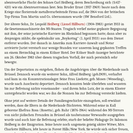
abenteuerliche Flucht des Sohnes Carl Heilberg, deren Beschreibung sich (S.417-
420) wie ein Abenteuerroman liest. Sein Bruder Ernst (1917-1969) baute nach dem
Kriege eine florierende metallverarbeitende Firma auf, die 1964 von der britischen
Top-Firma Tom Martin und Co. übernommen wurde (SW Bensford Ltd.).
Der älteste Sohn, Dr. Leopold
Heilberg (Lionel Hillburn)
(1904-1983) geriet 1933 in
die Gesetzesmaschinerie des NS-Staates. Tragisch verlief meine geplante Begegnung
mit ihm, der seine juristische Karriere im Rheinland begonnen hatte, dann aber zu
denjenigen zählte, die spektakulär am „Boykottag" (1. April 1933) aus dem Dienst
entfernt wurden. Der danach in Amerika zum Karriere-Anwalt und Notar
arrivierte Jurist verstarb nur wenige Stunden vor unserem lang geplanten Treffen
an einem Herzschlag in einem Kölner Hotel. Der Kölner Stadt-Anzeiger berichtete
am 26. Oktober 1983 über diesen tragischen Vorfall, der mich persönlich sehr
bewegte.
Um der Deportation zu entge­hen, flohen die Angehörigen über die Nieder­lande nach
Brüssel. Dennoch wurde ein weiterer Sohn, Alfred Heilberg (geb.1909), verhaftet
und kam in ein Konzentrationslager. Seine Frau Liselotte, geb. Moses (Wesseling),
wurde nach Auschwitz deportiert. Dennoch konnten beide überleben und wussten
bis zur Befreiung nichts voneinander - und ihrem Sohn Lutz, der in einem Kloster
untergebracht worden war, wo ihn die Nonnen bis zur Befreiung versteckt hielten.
Ohne jetzt auf weitere Details der Familiengeschichte einzugehen, soll erwähnt
werden, dass die Eltern in die Niederlande flüchteten. Während seine in Kall
geborene Ehefrau Rosa (Rosetta), geb. Ruhr (1876-1964) während des NS-Terrors
von nicht-jüdischen Freunden in Brüssel als taub­stumme Verwandte ausgegeben
wurde und auch hier die Befreiung erlebte, starb der beliebte Pädagoge Dr. Salomon
Heilberg in der Emigration. Seine heute noch ungemein geistig aktive Witwe, Mrs.
Charlotte Hillburn, lebt heute in Forest Hills/New York. Sie würde sich sicher freuen,