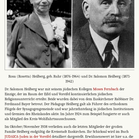
Rosa (Rosetta) Heilberg, geb. Ruhr (1876-1964) und Dr. Salomon Heilberg (1871-
1942)
Dr. Salomon Heilberg war mit seinem jüdischen Kollegen
Moses Fernbach
der
Einzige, der im Raum der Eifel und Voreifel kontinuierlichen jüdischen
Religionsunterricht erteilte. Beide wurden dabei von dem Euskirchener Rabbiner Dr.
Ferdinand Bayer betreut. Der Pädagoge Heilberg galt als Führer des orthodoxen
Flügels der Synagogengemeinde und war jahrzehntelang in jüdischen Institutionen
und Gremien des Rheinlandes aktiv. Im Jahre 1924 zum Beispiel fungierte er auch
als Mitglied des Kreis-Wohlfahrtsausschusses.
Im Oktober/November 1938 verließen auch die letzten Mitglieder der großen
Familie Heilberg endgültig die Kreisstadt Euskirchen. Ihr Schicksal wird im Buch
JUDAICA-Juden in der Voreifel
detailliert dargestellt. Erwähnenswert ist hier u.a. die