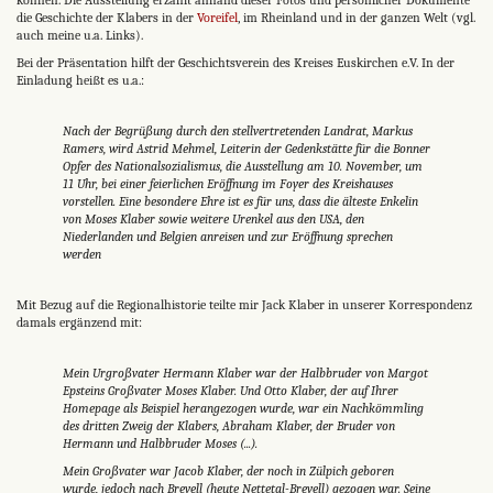
die Geschichte der Klabers in der
Voreifel
, im Rheinland und in der ganzen Welt (vgl.
auch meine u.a. Links).
Bei der Präsentation hilft der Geschichtsverein des Kreises Euskirchen e.V. In der
Einladung heißt es u.a.:
Nach der Begrüßung durch den stellvertretenden Landrat, Markus
Ramers, wird Astrid Mehmel, Leiterin der Gedenkstätte für die Bonner
Opfer des Nationalsozialismus, die Ausstellung am 10. November, um
11 Uhr, bei einer feierlichen Eröffnung im Foyer des Kreishauses
vorstellen. Eine besondere Ehre ist es für uns, dass die älteste Enkelin
von Moses Klaber sowie weitere Urenkel aus den USA, den
Niederlanden und Belgien anreisen und zur Eröffnung sprechen
werden
Mit Bezug auf die Regionalhistorie teilte mir Jack Klaber in unserer Korrespondenz
damals ergänzend mit:
Mein Urgroßvater Hermann Klaber war der Halbbruder von Margot
Epsteins Großvater Moses Klaber. Und Otto Klaber, der auf Ihrer
Homepage als Beispiel herangezogen wurde, war ein Nachkömmling
des dritten Zweig der Klabers, Abraham Klaber, der Bruder von
Hermann und Halbbruder Moses (...).
Mein Großvater war Jacob Klaber, der noch in Zülpich geboren
wurde, jedoch nach Breyell (heute Nettetal-Breyell) gezogen war. Seine