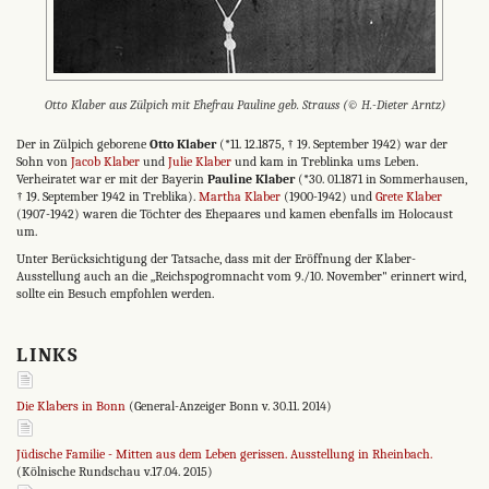
Otto Klaber aus Zülpich mit Ehefrau Pauline geb. Strauss (© H.-Dieter Arntz)
Der in Zülpich geborene
Otto Klaber
(*11. 12.1875, † 19. September 1942) war der
Sohn von
Jacob Klaber
und
Julie Klaber
und kam in Treblinka ums Leben.
Verheiratet war er mit der Bayerin
Pauline Klaber
(*30. 01.1871 in Sommerhausen,
† 19. September 1942 in Treblika).
Martha Klaber
(1900-1942) und
Grete Klaber
(1907-1942) waren die Töchter des Ehepaares und kamen ebenfalls im Holocaust
um.
Unter Berücksichtigung der Tatsache, dass mit der Eröffnung der Klaber-
Ausstellung auch an die „Reichspogromnacht vom 9./10. November" erinnert wird,
sollte ein Besuch empfohlen werden.
LINKS
Die Klabers in Bonn
(General-Anzeiger Bonn v. 30.11. 2014)
Jüdische Familie - Mitten aus dem Leben gerissen. Ausstellung in Rheinbach.
(Kölnische Rundschau v.17.04. 2015)