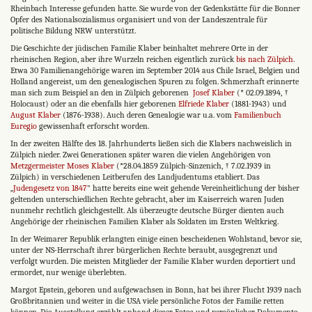
Rheinbach Interesse gefunden hatte. Sie wurde von der Gedenkstätte für die Bonner
Opfer des Nationalsozialismus organisiert und von der Landeszentrale für
politische Bildung NRW unterstützt.
Die Geschichte der jüdischen Familie Klaber beinhaltet mehrere Orte in der
rheinischen Region, aber ihre Wurzeln reichen eigentlich zurück
bis nach Zülpich
.
Etwa 30 Familienangehörige waren im September 2014 aus Chile Israel, Belgien und
Holland angereist, um den genealogischen Spuren zu folgen. Schmerzhaft erinnerte
man sich zum Beispiel an den in Zülpich geborenen
Josef Klaber
(* 02.09.1894, †
Holocaust) oder an die ebenfalls hier geborenen
Elfriede Klaber
(1881-1943) und
August Klaber
(1876-1938). Auch deren Genealogie war u.a. vom
Familienbuch
Euregio
gewissenhaft erforscht worden.
In der zweiten Hälfte des 18. Jahrhunderts ließen sich die Klabers nachweislich in
Zülpich nieder. Zwei Generationen später waren die vielen Angehörigen von
Metzgermeister Moses Klaber
(*28.04.1859 Zülpich-Sinzenich, † 7.02.1939 in
Zülpich) in verschie­denen Leitberufen des Landjudentums etabliert. Das
„
Judengesetz von 1847
" hatte bereits eine weit gehende Vereinheitlichung der bisher
geltenden unterschiedlichen Rechte gebracht, aber im Kaiserreich waren Juden
nunmehr rechtlich gleichgestellt. Als überzeugte deutsche Bürger dienten auch
Angehörige der rheinischen Familien Klaber als Soldaten im Ersten Weltkrieg.
In der Weimarer Republik erlangten einige einen bescheidenen Wohlstand, bevor sie,
unter der NS-Herrschaft ihrer bürgerlichen Rechte beraubt, aus­gegrenzt und
verfolgt wurden. Die meisten Mitglieder der Familie Klaber wurden deportiert und
ermordet, nur wenige überlebten.
Margot Epstein, geboren und aufgewachsen in Bonn, hat bei ihrer Flucht 1939 nach
Großbritannien und weiter in die USA viele persönliche Fotos der Familie retten
können. Die Ausstellung erzählt anhand dieser Fotos und persönlicher Dokumente