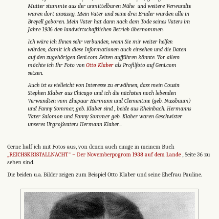
Mutter stammte aus der unmittelbaren Nähe und weitere Verwandte
waren dort ansässig. Mein Vater und seine drei Brüder wurden alle in
Breyell geboren. Mein Vater hat dann nach dem Tode seines Vaters im
Jahre 1936 den landwirtschaftlichen Betrieb übernommen.
Ich wäre ich Ihnen sehr verbunden, wenn Sie mir weiter helfen
würden, damit ich diese Informationen auch einsehen und die Daten
auf den zugehörigen Geni.com Seiten aufführen könnte. Vor allem
möchte ich Ihr Foto von
Otto Klaber
als Profilfoto auf Geni.com
setzen.
Auch ist es vielleicht von Interesse zu erwähnen, dass mein Cousin
Stephen Klaber aus Chicago und ich die nächsten noch lebenden
Verwandten vom Ehepaar Hermann und Clementine (geb. Nussbaum)
und Fanny Sommer, geb. Klaber sind , beide aus Rheinbach. Hermanns
Vater Salomon und Fanny Sommer geb. Klaber waren Geschwister
unseres Urgroßvaters Hermann Klaber...
Gerne half ich mit Fotos aus, von denen auch einige in meinem Buch
„REICHSKRISTALLNACHT" – Der Novemberpogrom 1938 auf dem Lande
, Seite 36 zu
sehen sind.
Die beiden u.a. Bilder zeigen zum Beispiel Otto Klaber und seine Ehefrau Pauline.