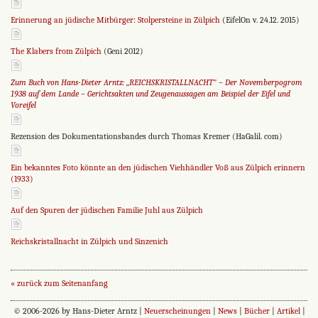
Erinnerung an jüdische Mitbürger: Stolpersteine in Zülpich
(EifelOn v. 24.12. 2015)
The Klabers from Zülpich
(Geni 2012)
Zum Buch von Hans-Dieter Arntz: „REICHSKRISTALLNACHT" – Der Novemberpogrom
1938 auf dem Lande – Gerichtsakten und Zeugenaussagen am Beispiel der Eifel und
Voreifel
Rezension des Dokumentationsbandes durch Thomas Kremer (HaGalil. com)
Ein bekanntes Foto könnte an den jüdischen Viehhändler Voß aus Zülpich erinnern
(1933)
Auf den Spuren der jüdischen Familie Juhl aus Zülpich
Reichskristallnacht in Zülpich und Sinzenich
« zurück zum Seitenanfang
© 2006-2026 by Hans-Dieter Arntz |
Neuerscheinungen
|
News
|
Bücher
|
Artikel
|