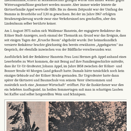
Witterungseinflüsse gesichert werden musste. Aber immer wieder leistete die
Gärtnerfamilie Appel wertvolle Hilfe. Bis zu diesem Zeitpunkt war der Umfang des
Stamms in Brusthöhe auf 3,30 m gewachsen. Bei der im Jahre 1967 erfolgten
Straßenregulierung wurde zwar eine Verkehrsinsel neu geschaffen, aber den
Lindenbaum selber berührte keiner.
Am 1. August 1975 nahm sich Waldemar Hanstein, der engagierte Redakteur des
Kölner Stadt-Anzeigers, noch einmal der Thematik an. Grund war das Ereignis, dass
seit einigen Tagen der „Krusche Boom" abgeholzt wurde. Der heimatkundlich
versierte Redakteur brachte gleichzeitig den bereits erwähnten „Appelsgarten" ins
Gespräch, der ebenfalls inzwischen von der Bildfläche verschwunden war.
Ausführlich ließ der Redakteur Hanstein Frau Loni Hermes geb. Appel anhand eines
Leserbriefes zu Wort kommen, die mit Bezug auf ihre Familiengeschichte mitteilte,
dass ihr Ur-Ur-Großvater, Johann Appel, im Jahre 1858 zwischen der Kölner- und
Bonner Straße 40 Morgen Land gekauft hatte. Damals hätte tatsächlich noch kein
einziges Gebäude auf der Kölner Straße gestanden. Ihr Urgroßvater hatte dann
später die Gärtnerei und Baumschule von seinem Vater übernommen und
zusätzlich noch eine „Sommer-Wirtschaft" eröffnet. Für die Euskirchener war dies
ein beliebtes Ausflugsziel. An heißen Sommertagen saß man in schattigen Lauben
bei Kaffee und selbst hergestellten Wein und Schnäpsen.