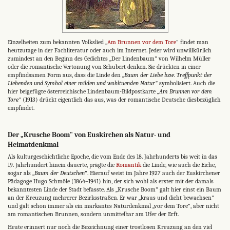
Einzelheiten zum bekannten Volkslied „
Am Brunnen vor dem Tore
" findet man
heutzutage in der Fachliteratur oder auch im Internet. Jeder wird unwillkürlich
zumindest an den Beginn des Gedichtes „Der Lindenbaum" von Wilhelm Müller
oder die romantische Vertonung von Schubert denken. Sie drückten in einer
empfindsamen Form aus, dass die Linde den
„Baum der Liebe bzw. Treffpunkt der
Liebenden und Symbol einer milden und wohltuenden Natur"
symbolisiert. Auch die
hier beigefügte österreichische Lindenbaum-Bildpostkarte
„Am Brunnen vor dem
Tore"
(1913) drückt eigentlich das aus, was der romantische Deutsche diesbezüglich
empfindet.
Der „Krusche Boom" von Euskirchen als Natur- und
Heimatdenkmal
Als kulturgeschichtliche Epoche, die vom Ende des 18. Jahrhunderts bis weit in das
19. Jahrhundert hinein dauerte, prägte die
Romantik
die Linde, wie auch die Eiche,
sogar als „
Baum der Deutschen
". Hierauf weist im Jahre 1927 auch der Euskirchener
Pädagoge Hugo Schmöle (1864–1941) hin, der sich wohl als erster mit der damals
bekanntesten Linde der Stadt befasste. Als „Krusche Boom" galt hier einst ein Baum
an der Kreuzung mehrerer Bezirksstraßen. Er war „kraus und dicht bewachsen"
und galt schon immer als ein markantes Naturdenkmal „vor dem Tore", aber nicht
am romantischen Brunnen, sondern unmittelbar am Ufer der Erft.
Heute erinnert nur noch die Bezeichnung einer trostlosen Kreuzung an den viel