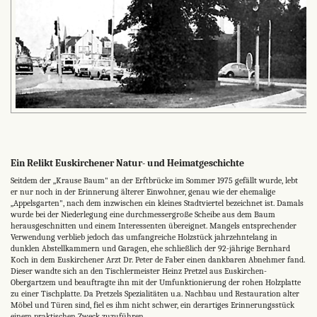
Ein Relikt Euskirchener Natur- und Heimatgeschichte
Seitdem der „Krause Baum" an der Erftbrücke im Sommer 1975 gefällt wurde, lebt
er nur noch in der Erinnerung älterer Einwohner, genau wie der ehemalige
„Appelsgarten", nach dem inzwischen ein kleines Stadtviertel bezeichnet ist. Damals
wurde bei der Niederlegung eine durchmessergroße Scheibe aus dem Baum
herausgeschnitten und einem Interessenten übereignet. Mangels entsprechender
Verwendung verblieb jedoch das umfangreiche Holzstück jahrzehntelang in
dunklen Abstellkammern und Garagen, ehe schließlich der 92-jährige Bernhard
Koch in dem Euskirchener Arzt Dr. Peter de Faber einen dankbaren Abnehmer fand.
Dieser wandte sich an den Tischlermeister Heinz Pretzel aus Euskirchen-
Obergartzem und beauftragte ihn mit der Umfunktionierung der rohen Holzplatte
zu einer Tischplatte. Da Pretzels Spezialitäten u.a. Nachbau und Restauration alter
Möbel und Türen sind, fiel es ihm nicht schwer, ein derartiges Erinnerungsstück
einem praktischen Zweck zuzuführen.