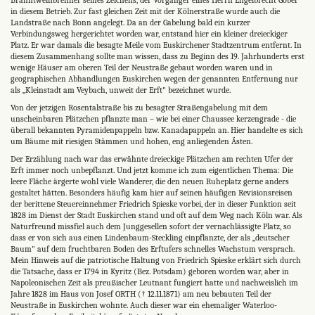
in diesem Betrieb. Zur fast gleichen Zeit mit der Kölnerstraße wurde auch die
Landstraße nach Bonn angelegt. Da an der Gabelung bald ein kurzer
Verbindungsweg hergerichtet worden war, entstand hier ein kleiner dreieckiger
Platz. Er war damals die besagte Meile vom Euskirchener Stadtzentrum entfernt. In
diesem Zusammenhang sollte man wissen, dass zu Beginn des 19. Jahrhunderts erst
wenige Häuser am oberen Teil der Neustraße gebaut worden waren und in
geographischen Abhandlungen Euskirchen wegen der genannten Entfernung nur
als „Kleinstadt am Veybach, unweit der Erft" bezeichnet wurde.
Von der jetzigen Rosentalstraße bis zu besagter Straßengabelung mit dem
unscheinbaren Plätzchen pflanzte man – wie bei einer Chaussee kerzengrade - die
überall bekannten Pyramidenpappeln bzw. Kanadapappeln an. Hier handelte es sich
um Bäume mit riesigen Stämmen und hohen, eng anliegenden Ästen.
Der Erzählung nach war das erwähnte dreieckige Plätzchen am rechten Ufer der
Erft immer noch unbepflanzt. Und jetzt komme ich zum eigentlichen Thema: Die
leere Fläche ärgerte wohl viele Wanderer, die den neuen Ruheplatz gerne anders
gestaltet hätten. Besonders häufig kam hier auf seinen häufigen Revisionsreisen
der berittene Steuereinnehmer Friedrich Spieske vorbei, der in dieser Funktion seit
1828 im Dienst der Stadt Euskirchen stand und oft auf dem Weg nach Köln war. Als
Naturfreund missfiel auch dem Junggesellen sofort der vernachlässigte Platz, so
dass er von sich aus einen Lindenbaum-Steckling einpflanzte, der als „deutscher
Baum" auf dem fruchtbaren Boden des Erftufers schnelles Wachstum versprach.
Mein Hinweis auf die patriotische Haltung von Friedrich Spieske erklärt sich durch
die Tatsache, dass er 1794 in Kyritz (Bez. Potsdam) geboren worden war, aber in
Napoleonischen Zeit als preußischer Leutnant fungiert hatte und nachweislich im
Jahre 1828 im Haus von Josef ORTH († 12.11.1871) am neu bebauten Teil der
Neustraße in Euskirchen wohnte. Auch dieser war ein ehemaliger Waterloo-