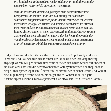
mit kläglichem Todesgeschrei nieder, schlugen in- und übereinander –
ein großes Trümmerfeld zerstörten Wachstums.
Was ihr stürzender Riesenleib getroffen, war zerschmettert und
zersplittert. Die schöne Linde, die sich bislang im Schutz der
schmucken Pappelriesensicher fühlte, bekam von vielen im Stürzen
furchtbare Schläge. Sie sausten auf dieselbe, zerbrachen im Stürzen
ihre weichen Äste. Die abgeschlagenen Zweige rissen durch den Fall
lange Splitterwunden in ihren starken Leib und in nur kurzer Spanne
Zeit ward aus dem schmucken Baume, der bis heute die Freude der
Vorüberschreitenden gewesen, ein Krüppel, glich einem angesägten
Stumpf. Ein Jammerbild der früher stolz gewachsene Stamm."
Und jetzt kommt der bereits erwähnte Gärtnermeister Appel ins Spiel, dessen
Gärtnerei und Baumschule direkt hinter der Linde und der Straßengabelung
angelegt waren
.
Mit großer Sachkenntnis baute er den Baum wieder auf, indem er
die Risse verklebte und die heranwachsenden Äste systematisch hochbog, sodass
einige Jahre später sogar ein „Überbaum" entstand, der in seiner Größe und Wucht
eine kugelförmige Krone bekam. Als so genannte „Winterlinde" mit jetzt
übermäßigem Kleinholz hieß sie jetzt erst, also etwa seit 1890: „Krusche Boom".