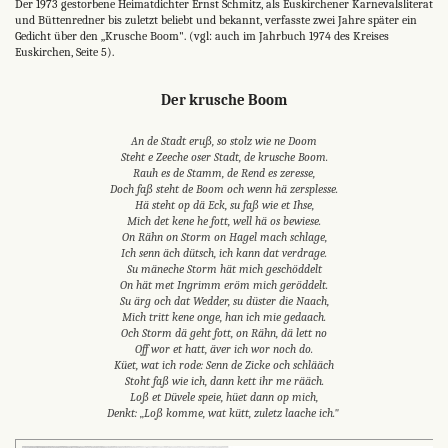
Der 1973 gestorbene Heimatdichter Ernst Schmitz, als Euskirchener Karnevalsliterat
und Büttenredner bis zuletzt beliebt und bekannt, verfasste zwei Jahre später ein
Gedicht über den „Krusche Boom". (vgl: auch im Jahrbuch 1974 des Kreises
Euskirchen, Seite 5).
Der krusche Boom
An de Stadt eruß, so stolz wie ne Doom
Steht e Zeeche oser Stadt, de krusche Boom.
Rauh es de Stamm, de Rend es zeresse,
Doch faß steht de Boom och wenn hä zersplesse.
Hä steht op dä Eck, su faß wie et Ihse,
Mich det kene he fott, well hä os bewiese.
On Rähn on Storm on Hagel mach schlage,
Ich senn äch dütsch, ich kann dat verdrage.
Su mäneche Storm hät mich geschöddelt
On hät met Ingrimm eröm mich geröddelt.
Su ärg och dat Wedder, su düster die Naach,
Mich tritt kene onge, han ich mie gedaach.
Och Storm dä geht fott, on Rähn, dä lett no
Off wor et hatt, äver ich wor noch do.
Küet, wat ich rode: Senn de Zicke och schlääch
Stoht faß wie ich, dann kett ihr me rääch.
Loß et Düvele speie, hüet dann op mich,
Denkt: „Loß komme, wat kütt, zuletz laache ich."