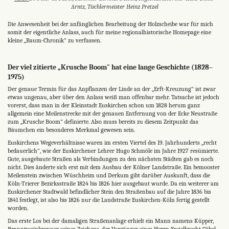
Arntz, Tischlermeister Heinz Pretzel
Die Anwesenheit bei der anfänglichen Bearbeitung der Holzscheibe war für mich
somit der eigentliche Anlass, auch für meine regionalhistorische Homepage eine
kleine „Baum-Chronik" zu verfassen.
Der viel zitierte „Krusche Boom" hat eine lange Geschichte (1828–
1975)
Der genaue Termin für das Anpflanzen der Linde an der „Erft-Kreuzung" ist zwar
etwas ungenau, aber über den Anlass weiß man offenbar mehr. Tatsache ist jedoch
vorerst, dass man in der Kleinstadt Euskirchen schon um 1828 herum ganz
allgemein eine Meilenstrecke mit der genauen Entfernung von der Ecke Neustraße
zum „Krusche Boom" definierte. Also muss bereits zu diesem Zeitpunkt das
Bäumchen ein besonderes Merkmal gewesen sein.
Euskirchens Wegeverhältnisse waren im ersten Viertel des 19. Jahrhunderts „recht
bedauerlich", wie der Euskirchener Lehrer Hugo Schmöle im Jahre 1927 resümierte.
Gute, ausgebaute Straßen als Verbindungen zu den nächsten Städten gab es noch
nicht. Dies änderte sich erst mit dem Ausbau der Kölner Landstraße. Ein bemooster
Meilenstein zwischen Wüschheim und Derkum gibt darüber Auskunft, dass die
Köln-Trierer Bezirksstraße 1824 bis 1826 hier ausgebaut wurde. Da ein weiterer am
Euskirchener Stadtwald befindlicher Stein den Straßenbau auf die Jahre 1836 bis
1841 festlegt, ist also bis 1826 nur die Landstraße Euskirchen-Köln fertig gestellt
worden.
Das erste Los bei der damaligen Straßenanlage erhielt ein Mann namens Küpper,
Branntweinbrenner seines Zeichens, der Vorgänger eines Herrn Engelbrecht Göbel