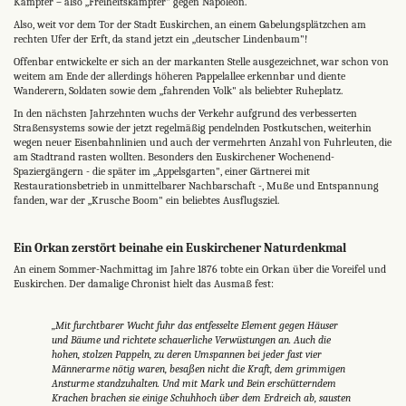
Kämpfer – also „Freiheitskämpfer" gegen Napoleon.
Also, weit vor dem Tor der Stadt Euskirchen, an einem Gabelungsplätzchen am
rechten Ufer der Erft, da stand jetzt ein „deutscher Lindenbaum"!
Offenbar entwickelte er sich an der markanten Stelle ausgezeichnet, war schon von
weitem am Ende der allerdings höheren Pappelallee erkennbar und diente
Wanderern, Soldaten sowie dem „fahrenden Volk" als beliebter Ruheplatz.
In den nächsten Jahrzehnten wuchs der Verkehr aufgrund des verbesserten
Straßensystems sowie der jetzt regelmäßig pendelnden Postkutschen, weiterhin
wegen neuer Eisenbahnlinien und auch der vermehrten Anzahl von Fuhrleuten, die
am Stadtrand rasten wollten. Besonders den Euskirchener Wochenend-
Spaziergängern - die später im „Appelsgarten", einer Gärtnerei mit
Restaurationsbetrieb in unmittelbarer Nachbarschaft -, Muße und Entspannung
fanden, war der „Krusche Boom" ein beliebtes Ausflugsziel.
Ein Orkan zerstört beinahe ein Euskirchener Naturdenkmal
An einem Sommer-Nachmittag im Jahre 1876 tobte ein Orkan über die Voreifel und
Euskirchen. Der damalige Chronist hielt das Ausmaß fest:
„Mit furchtbarer Wucht fuhr das entfesselte Element gegen Häuser
und Bäume und richtete schauerliche Verwüstungen an. Auch die
hohen, stolzen Pappeln, zu deren Umspannen bei jeder fast vier
Männerarme nötig waren, besaßen nicht die Kraft, dem grimmigen
Ansturme standzuhalten. Und mit Mark und Bein erschütterndem
Krachen brachen sie einige Schuhhoch über dem Erdreich ab, sausten