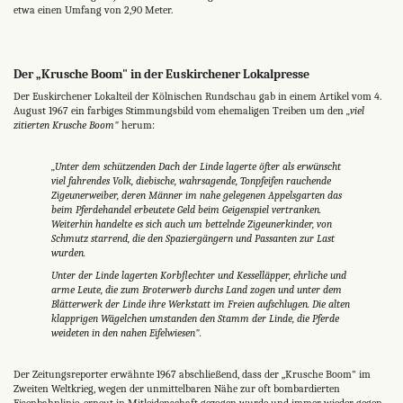
etwa einen Umfang von 2,90 Meter.
Der „Krusche Boom" in der Euskirchener Lokalpresse
Der Euskirchener Lokalteil der Kölnischen Rundschau gab in einem Artikel vom 4.
August 1967 ein farbiges Stimmungsbild vom ehemaligen Treiben um den
„viel
zitierten Krusche Boom"
herum:
„Unter dem schützenden Dach der Linde lagerte öfter als erwünscht
viel fahrendes Volk, diebische, wahrsagende, Tonpfeifen rauchende
Zigeunerweiber, deren Männer im nahe gelegenen Appelsgarten das
beim Pferdehandel erbeutete Geld beim Geigenspiel vertranken.
Weiterhin handelte es sich auch um bettelnde Zigeunerkinder, von
Schmutz starrend, die den Spaziergängern und Passanten zur Last
wurden.
Unter der Linde lagerten Korbflechter und Kesselläpper, ehrliche und
arme Leute, die zum Broterwerb durchs Land zogen und unter dem
Blätterwerk der Linde ihre Werkstatt im Freien aufschlugen. Die alten
klapprigen Wägelchen umstanden den Stamm der Linde, die Pferde
weideten in den nahen Eifelwiesen".
Der Zeitungsreporter erwähnte 1967 abschließend, dass der „Krusche Boom" im
Zweiten Weltkrieg, wegen der unmittelbaren Nähe zur oft bombardierten
Eisenbahnlinie, erneut in Mitleidenschaft gezogen wurde und immer wieder gegen