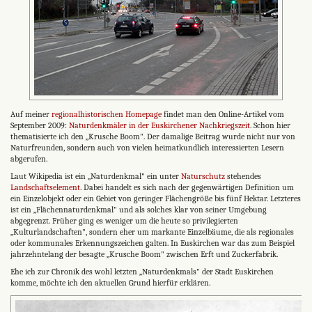
Auf meiner
regionalhistorischen Homepage
findet man den Online-Artikel vom
September 2009:
Naturdenkmäler in der Euskirchener Nachkriegszeit
. Schon hier
thematisierte ich den „Krusche Boom". Der damalige Beitrag wurde nicht nur von
Naturfreunden, sondern auch von vielen heimatkundlich interessierten Lesern
abgerufen.
Laut Wikipedia ist ein „Naturdenkmal" ein unter
Naturschutz
stehendes
Landschaftselement
. Dabei handelt es sich nach der gegenwärtigen Definition um
ein Einzelobjekt oder ein Gebiet von geringer Flächengröße bis fünf Hektar. Letzteres
ist ein „Flächennaturdenkmal" und als solches klar von seiner Umgebung
abgegrenzt. Früher ging es weniger um die heute so privilegierten
„Kulturlandschaften", sondern eher um markante Einzelbäume, die als regionales
oder kommunales Erkennungszeichen galten. In Euskirchen war das zum Beispiel
jahrzehntelang der besagte „Krusche Boom" zwischen Erft und Zuckerfabrik.
Ehe ich zur Chronik des wohl letzten „Naturdenkmals" der Stadt Euskirchen
komme, möchte ich den aktuellen Grund hierfür erklären.