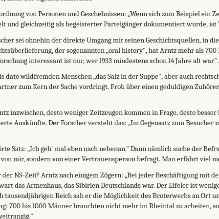
uordnung von Personen und Geschehnissen: „Wenn sich zum Beispiel ein Ze
 und gleichzeitig als begeisterter Parteigänger dokumentiert wurde, ist 
scher sei ohnehin der direkte Umgang mit seinen Geschichtsquellen, in di
tsüberlieferung, der sogenannten „oral history", hat Arntz mehr als 700 
orschung interessant ist nur, wer 1933 mindestens schon 14 Jahre alt war".
is dato wildfremden Menschen „das Salz in der Suppe", aber auch rechtsch
artner zum Kern der Sache vordringt. Froh über einen geduldigen Zuhörer,
Arntz inzwischen, desto weniger Zeitzeugen kommen in Frage, desto besse
lierte Auskünfte. Der Forscher versteht das: „Im Gegensatz zum Besucher 
ehörte Satz: „Ich geh' mal eben nach nebenan." Dann nämlich suche der Befr
von mir, sondern von einer Vertrauensperson befragt. Man erfährt viel m
r der NS-Zeit? Arntz nach einigem Zögern: „Bei jeder Beschäftigung mit d
nwart das Armenhaus, das Sibirien Deutschlands war. Der Eifeler ist wenige
 tausendjährigen Reich sah er die Möglichkeit des Broterwerbs an Ort und 
g: 700 bis 1000 Männer brauchten nicht mehr im Rheintal zu arbeiten, 
weitrangig."