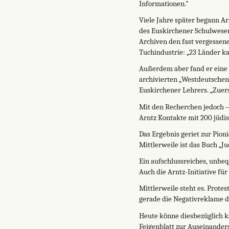
Informationen."
Viele Jahre später begann Ar
des Euskirchener Schulwesens
Archiven den fast vergessen
Tuchindustrie: „23 Länder ka
Außerdem aber fand er eine 
archivierten „Westdeutschen
Euskirchener Lehrers. „Zuer
Mit den Recherchen jedoch –
Arntz Kontakte mit 200 jüdis
Das Ergebnis geriet zur Pion
Mittlerweile ist das Buch „J
Ein aufschlussreiches, unbe
Auch die Arntz-Initiative fü
Mittlerweile steht es. Prote
gerade die Negativreklame de
Heute könne diesbezüglich ka
Feigenblatt zur Auseinander