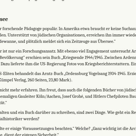
see
r forschende Pädagoge populär. In Amerika etwa braucht er keine Sucha
len. Unterstützt von jüdischen Organisationen, erreichen ihn immer wie
dewanne, und plötzlich meldet sich ein Zeitzeuge aus Übersee."
r ist nur ein Forschungsansatz. Mit ebenso viel Engagement untersucht A
 Bevölkerung" erschien sein Buch „Kriegsende 1944/1945. Zwischen Arde
 Dazu lieferte ihm die US-Regierung Fotos von Kriegsberichterstattern. Ein
liten behandelt das Arntz-Buch „Ordensburg Vogelsang 1934-1945. Erzie
ümpel Verlag, 260 Seiten, 23,80 Mark).
icht mehr erfahren. Ihn freut, dass auch die folgenden Bücher von jüdis
emaligen Gauleiter Köln/Aachen, Josef Grohé, und Hitlers Chefpiloten Bau
ät."
halten und ein Buch darüber zu schreiben, sind zwei Dinge. Wie geht ein R
ialhistoriker werden?
lte er einige Voraussetzungen beachten." Welche? „Ganz wichtig ist die Arc
dient der eigenen Sicherheit."