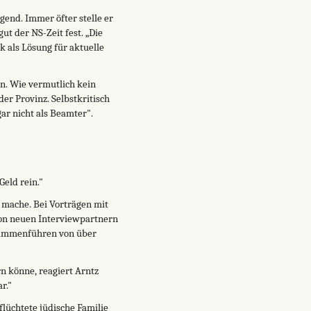
gend. Immer öfter stelle er
ut der NS-Zeit fest. „Die
k als Lösung für aktuelle
n. Wie vermutlich kein
er Provinz. Selbstkritisch
gar nicht als Beamter".
Geld rein."
 mache. Bei Vorträgen mit
von neuen Interviewpartnern
usammenführen von über
n könne, reagiert Arntz
r."
flüchtete jüdische Familie