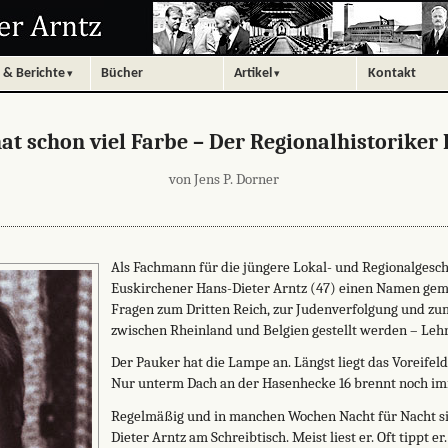
 & Berichte
Bücher
Artikel
Kontakt
at schon viel Farbe – Der Regionalhistoriker
von Jens P. Dorner
Als Fachmann für die jüngere Lokal- und Regionalgeschi
Euskirchener Hans-Dieter Arntz (47) einen Namen ge
Fragen zum Dritten Reich, zur Judenverfolgung und zum
zwischen Rheinland und Belgien gestellt werden – Leh
Der Pauker hat die Lampe an. Längst liegt das Voreifeld
Nur unterm Dach an der Hasenhecke 16 brennt noch im
Regelmäßig und in manchen Wochen Nacht für Nacht sit
Dieter Arntz am Schreibtisch. Meist liest er. Oft tippt e