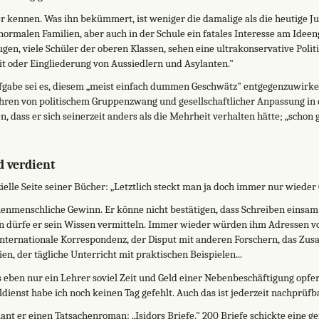
er kennen. Was ihn bekümmert, ist weniger die damalige als die heutige Ju
normalen Familien, aber auch in der Schule ein fatales Interesse am Ideeng
gen, viele Schüler der oberen Klassen, sehen eine ultrakonservative Politi
it oder Eingliederung von Aussiedlern und Asylanten."
gabe sei es, diesem „meist einfach dummen Geschwätz" entgegenzuwirke
hren von politischem Gruppenzwang und gesellschaftlicher Anpassung in d
, dass er sich seinerzeit anders als die Mehrheit verhalten hätte; „schon 
d verdient
zielle Seite seiner Bücher: „Letztlich steckt man ja doch immer nur wieder 
chenmenschliche Gewinn. Er könne nicht bestätigen, dass Schreiben einsam
n dürfe er sein Wissen vermitteln. Immer wieder würden ihm Adressen 
internationale Korrespondenz, der Disput mit anderen Forschern, das Z
en, der tägliche Unterricht mit praktischen Beispielen...
s eben nur ein Lehrer soviel Zeit und Geld einer Nebenbeschäftigung opfer
dienst habe ich noch keinen Tag gefehlt. Auch das ist jederzeit nachprüfba
t er einen Tatsachenroman: „Isidors Briefe." 200 Briefe schickte eine ge