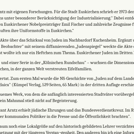
ntz mit eigenen Forschungen. Für die Stadt Euskirchen schrieb er 1973 de
 unter besonderer Berücksichtigung der Industrialisierung." Dabei entde
en Euskirchener Nobelpreisträger Emil Fischer und zahlreiche Zeugnisse 
uften ihre Uniformstoffe in Euskirchen."
Akte über das Schicksal von Juden im Nachbardorf Kuchenheim. Ergänzt 
 Beobachter" mit seinem diffamierenden „Judenspiegel" weckte die Akte
st wollte ich nur ein Heftchen zum Thema. Euskirchener Juden im Dritten
 und einer Serie in der „Kölnischen Rundschau" – wuchsen die Dimensio
chen, in der ganzen Welt verstreuten Eifelfamilien.
iertat. Zum ersten Mal wurde die NS-Geschichte von „Juden auf dem Lande"
udaica" (Kümpel Verlag, 539 Seiten, 65 Mark) in der dritten Auflage erschi
quemes Werk, von dem die anfänglich interessierten Stadtväter vorüberge
r ein Mahnmal stieß nicht auf Begeisterung.
stant Arntz erhielt jüdische Ehrungen und das Bundesverdienstkreuz. Im R
r kommunalen Politiker in die Presse und die Öffentlichkeit brachten".
um noch eine Lokalgröße auf den historisch gebildeten Lehrer verzichten.
setzung mit der jüngeren Vergan¬genheit. Den anderen bin ich eine Inform