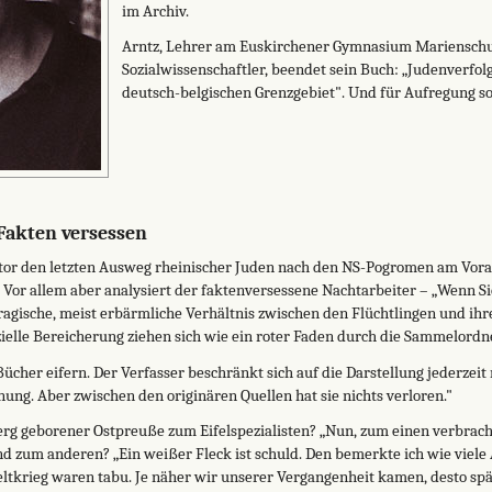
im Archiv.
Arntz, Lehrer am Euskirchener Gymnasium Marienschu
Sozialwissenschaftler, beendet sein Buch: „Judenverfol
deutsch-belgischen Grenzgebiet". Und für Aufregung s
 Fakten versessen
Autor den letzten Ausweg rheinischer Juden nach den NS-Pogromen am Vora
 Vor allem aber analysiert der faktenversessene Nachtarbeiter – „Wenn Sie
ragische, meist erbärmliche Verhältnis zwischen den Flüchtlingen und ihre
ielle Bereicherung ziehen sich wie ein roter Faden durch die Sammelordn
ücher eifern. Der Verfasser beschränkt sich auf die Darstellung jederzei
nung. Aber zwischen den originären Quellen hat sie nichts verloren."
berg geborener Ostpreuße zum Eifelspezialisten? „Nun, zum einen verbrach
d zum anderen? „Ein weißer Fleck ist schuld. Den bemerkte ich wie viele 
ltkrieg waren tabu. Je näher wir unserer Vergangenheit kamen, desto spär