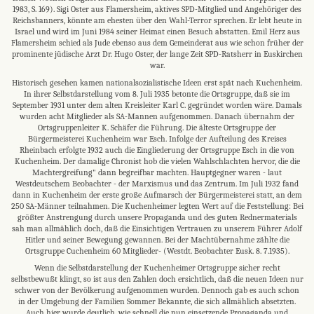
1983, S. 169). Sigi Oster aus Flamersheim, aktives SPD-Mitglied und Angehöriger des
Reichsbanners, könnte am ehesten über den Wahl-Terror sprechen. Er lebt heute in
Israel und wird im Juni 1984 seiner Heimat einen Besuch abstatten. Emil Herz aus
Flamersheim schied als Jude ebenso aus dem Gemeinderat aus wie schon früher der
prominente jüdische Arzt Dr. Hugo Oster, der lange Zeit SPD-Ratsherr in Euskirchen
war.
Historisch gesehen kamen nationalsozialistische Ideen erst spät nach Kuchenheim.
In ihrer Selbstdarstellung vom 8. Juli 1935 betonte die Ortsgruppe, daß sie im
September 1931 unter dem alten Kreisleiter Karl C. gegründet worden wäre. Damals
wurden acht Mitglieder als SA-Mannen aufgenommen. Danach übernahm der
Ortsgruppenleiter K. Schäfer die Führung. Die älteste Ortsgruppe der
Bürgermeisterei Kuchenheim war Esch. Infolge der Aufteilung des Kreises
Rheinbach erfolgte 1932 auch die Eingliederung der Ortsgruppe Esch in die von
Kuchenheim. Der damalige Chronist hob die vielen Wahlschlachten hervor, die die
Machtergreifung" dann begreifbar machten. Hauptgegner waren - laut
Westdeutschem Beobachter - der Marxismus und das Zentrum. Im Juli 1932 fand
dann in Kuchenheim der erste große Aufmarsch der Bürgermeisterei statt, an dem
250 SA-Männer teilnahmen. Die Kuchenheimer legten Wert auf die Feststellung: Bei
größter Anstrengung durch unsere Propaganda und des guten Rednermaterials
sah man allmählich doch, daß die Einsichtigen Vertrauen zu unserem Führer Adolf
Hitler und seiner Bewegung gewannen. Bei der Machtübernahme zählte die
Ortsgruppe Cuchenheim 60 Mitglieder- (Westdt. Beobachter Eusk. 8. 7.1935).
Wenn die Selbstdarstellung der Kuchenheimer Ortsgruppe sicher recht
selbstbewußt klingt, so ist aus den Zahlen doch ersichtlich, daß die neuen Ideen nur
schwer von der Bevölkerung aufgenommen wurden. Dennoch gab es auch schon
in der Umgebung der Familien Sommer Bekannte, die sich allmählich absetzten.
Auch hier wurde deutlich, wie schnell die nun einsetzende Propaganda und