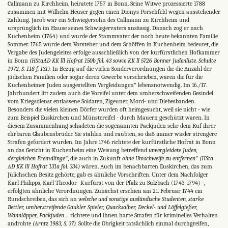
Callmann zu Kirchheim, heiratete 1757 in Bonn. Seine Witwe prozessierte 1788
zusammen mit Wilhelm Heuser gegen einen Dionys Porschfeld wegen ausstehender
Zahlung. Jacob war ein Schwiegersohn des Callmann zu Kirchheim und
ursprünglich im Hause seines Schwiegervaters ansässig. Danach zog er nach
Kuchenheim (1764) und wurde der Stammvater der noch heute bekannten Familie
Sommer. 1765 wurde dem Vorsteher und dem Schöffen in Kuchenheim bedeutet, die
Vergabe des Judengeleites erfolge ausschließlich von der kurfürstlichen Hofkammer
in Bonn
(HStaAD KK lll Hofrat 150b fol. 43 sowie KK ll 5726 Bonner Judenliste. Schulte
1972, S. 118 f, 131).
In Bezug auf die vielen Sonderverordnungen die die Anzahl der
jüdischen Familien oder sogar deren Gewerbe vorschrieben, waren die für die
Kuchenheimer Juden ausgestellten Vergleidungen" lebensnotwendig. Im 16./17.
Jahrhundert litt zudem auch die Voreifel unter dem umherschweifenden Gesindel:
vom Kriegsdienst entlassene Soldaten, Zigeuner, Mord- und Diebesbanden.
Besonders die vielen kleinen Dörfer wurden oft heimgesucht, weil sie nicht - wie
zum Beispiel Euskirchen und Münstereifel - durch Mauern geschützt waren. In
diesem Zusammenhang schadeten die sogenannten Packjuden sehr dem Ruf ihrer
ehrbaren Glaubensbrüder. Sie stahlen und raubten, so daß immer wieder strengere
Strafen gefordert wurden. Im Jahre 1746 richtete der kurfürstliche Hofrat in Bonn
an das Gericht in Kuchenheim eine Weisung betreffend
unvergleidete Juden,
dergleichen Fremdlinge"
, die auch in Zukunft
ohne Umschweife zu entfernen" (HSta
AD KK lll Hofrat 131a fol. 334)
wären. Auch im benachbarten Euskirchen, das zum
Jülichschen Besitz gehörte, gab es ähnliche Vorschriften. Unter dem Nachfolger
Karl Philipps, Karl Theodor- Kurfürst von der Pfalz zu Sulzbach (1743-1794) -,
erfolgten ähnliche Verordnungen. Zunächst erschien am 21. Februar 1744 ein
Rundschreiben, das sich an
welsche und sonstige ausländische Studenten, starke
Bettler, umherstreifende Gaukler Spieler, Quacksalber, Deckel- und Löffelgießer,
Wannläpper, Packjuden ...
richtete und ihnen harte Strafen für kriminelles Verhalten
androhte
(Arntz 1983, S. 37).
Sollte die Obrigkeit tatsächlich einmal durchgreifen,