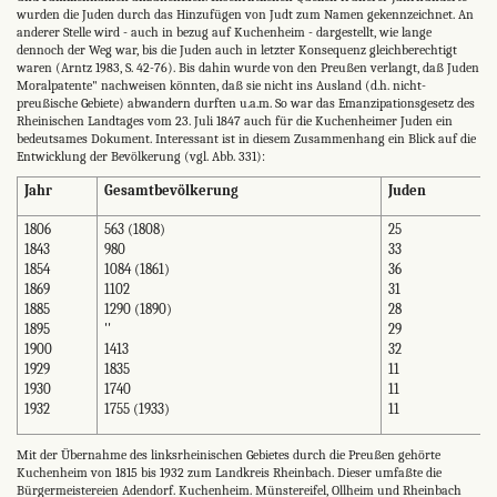
wurden die Juden durch das Hinzufügen von Judt zum Namen gekennzeichnet. An
anderer Stelle wird - auch in bezug auf Kuchenheim - dargestellt, wie lange
dennoch der Weg war, bis die Juden auch in letzter Konsequenz gleichberechtigt
waren (Arntz 1983, S. 42-76). Bis dahin wurde von den Preußen verlangt, daß Juden
Moralpatente" nachweisen könnten, daß sie nicht ins Ausland (d.h. nicht-
preußische Gebiete) abwandern durften u.a.m. So war das Emanzipationsgesetz des
Rheinischen Landtages vom 23. Juli 1847 auch für die Kuchenheimer Juden ein
bedeutsames Dokument. Interessant ist in diesem Zusammenhang ein Blick auf die
Entwicklung der Bevölkerung (vgl. Abb. 331):
Jahr
Gesamtbevölkerung
Juden
1806
563 (1808)
25
1843
980
33
1854
1084 (1861)
36
1869
1102
31
1885
1290 (1890)
28
1895
''
29
1900
1413
32
1929
1835
11
1930
1740
11
1932
1755 (1933)
11
Mit der Übernahme des linksrheinischen Gebietes durch die Preußen gehörte
Kuchenheim von 1815 bis 1932 zum Landkreis Rheinbach. Dieser umfaßte die
Bürgermeistereien Adendorf. Kuchenheim. Münstereifel, Ollheim und Rheinbach