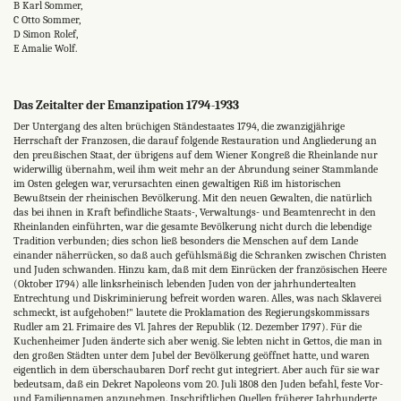
B Karl Sommer,
C Otto Sommer,
D Simon Rolef,
E Amalie Wolf.
Das Zeitalter der Emanzipation 1794-1933
Der Untergang des alten brüchigen Ständestaates 1794, die zwanzigjährige
Herrschaft der Franzosen, die darauf folgende Restauration und Angliederung an
den preußischen Staat, der übrigens auf dem Wiener Kongreß die Rheinlande nur
widerwillig übernahm, weil ihm weit mehr an der Abrundung seiner Stammlande
im Osten gelegen war, verursachten einen gewaltigen Riß im historischen
Bewußtsein der rheinischen Bevölkerung. Mit den neuen Gewalten, die natürlich
das bei ihnen in Kraft befindliche Staats-, Verwaltungs- und Beamtenrecht in den
Rheinlanden einführten, war die gesamte Bevölkerung nicht durch die lebendige
Tradition verbunden; dies schon ließ besonders die Menschen auf dem Lande
einander näherrücken, so daß auch gefühlsmäßig die Schranken zwischen Christen
und Juden schwanden. Hinzu kam, daß mit dem Einrücken der französischen Heere
(Oktober 1794) alle linksrheinisch lebenden Juden von der jahrhundertealten
Entrechtung und Diskriminierung befreit worden waren. Alles, was nach Sklaverei
schmeckt, ist aufgehoben!" lautete die Proklamation des Regierungskommissars
Rudler am 21. Frimaire des Vl. Jahres der Republik (12. Dezember 1797). Für die
Kuchenheimer Juden änderte sich aber wenig. Sie lebten nicht in Gettos, die man in
den großen Städten unter dem Jubel der Bevölkerung geöffnet hatte, und waren
eigentlich in dem überschaubaren Dorf recht gut integriert. Aber auch für sie war
bedeutsam, daß ein Dekret Napoleons vom 20. Juli 1808 den Juden befahl, feste Vor-
und Familiennamen anzunehmen. Inschriftlichen Quellen früherer Jahrhunderte