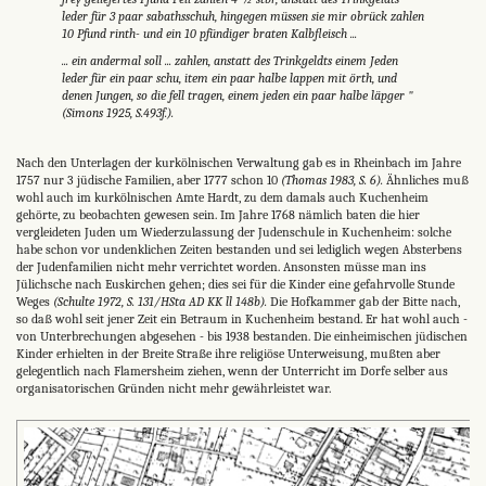
leder für 3 paar sabathsschuh, hingegen müssen sie mir obrück zahlen
10 Pfund rinth- und ein 10 pfündiger braten Kalbfleisch ...
... ein andermal soll ... zahlen, anstatt des Trinkgeldts einem Jeden
leder für ein paar schu, item ein paar halbe lappen mit örth, und
denen Jungen, so die fell tragen, einem jeden ein paar halbe läpger "
(Simons 1925, S.493f.).
Nach den Unterlagen der kurkölnischen Verwaltung gab es in Rheinbach im Jahre
1757 nur 3 jüdische Familien, aber 1777 schon 10
(Thomas 1983, S. 6).
Ähnliches muß
wohl auch im kurkölnischen Amte Hardt, zu dem damals auch Kuchenheim
gehörte, zu beobachten gewesen sein. Im Jahre 1768 nämlich baten die hier
vergleideten Juden um Wiederzulassung der Judenschule in Kuchenheim: solche
habe schon vor undenklichen Zeiten bestanden und sei lediglich wegen Absterbens
der Judenfamilien nicht mehr verrichtet worden. Ansonsten müsse man ins
Jülichsche nach Euskirchen gehen; dies sei für die Kinder eine gefahrvolle Stunde
Weges
(Schulte 1972, S. 131/HSta AD KK ll 148b).
Die Hofkammer gab der Bitte nach,
so daß wohl seit jener Zeit ein Betraum in Kuchenheim bestand. Er hat wohl auch -
von Unterbrechungen abgesehen - bis 1938 bestanden. Die einheimischen jüdischen
Kinder erhielten in der Breite Straße ihre religiöse Unterweisung, mußten aber
gelegentlich nach Flamersheim ziehen, wenn der Unterricht im Dorfe selber aus
organisatorischen Gründen nicht mehr gewährleistet war.