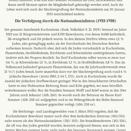
ihnen zwölf Monate später die Mitgliedschaft gekündigt werden wird. Auch ihr
Leben wird sich nach der Machtergreifung der Nationalsozialisten am 30. Januar
1933 entscheidend ändern.
Die Verfolgung durch die Nationalsozialisten (1933-1938)
Der gesamte Amtsbezirk Kuchenheim (Eusk. Volksblatt 9. 12. 1929) bestand im Jahre
1929 aus 12 Bürgermeistereien und 8.919 Einwohnern, von denen 8.688 katholisch,
116 evangelisch und 114 jüdisch waren. In den kleinen Dörfern lebten etwa 1,2 %
Juden, also geringfügig mehr, als der Durchschnitt des Deutschen Reiches
aufweisen konnte. Dadurch aber, daß sich die Juden vornehmlich in Kuchenheim,
Flamersheim, Großbüllesheim, Kirchheim und Schweinheim niedergelassen hatten,
änderte sich der Proporz deutlich: Im Dorf Kuchenheim selber waren es zwar nur
0,6 %, in Schweinheim 1,5 %, in Kirchheim 1,3 %, in Großbüllesheim 3,8 %. Das im
Volksmund Judendorf genannte Flamersheim, das um die Jahrhundertwende etwa
13 %(!) Juden besaß, hatte immerhin kurz vor der Machtergreifung noch rund 6 %
jüdische Einwohner (Arntz 1983, S. 64 f., 170). Auch in Kuchenheim wurde die
Anzahl der jüdischen Dorfbewohner geringer. Wie in den benachbarten Ortschaften
hatte es eine Fluktuation Richtung Bonn und Köln gegeben, wo man beruflich
weiterkommen wollte. Nur die Familien Sommer, Wolff und Rolef waren in den 30er
Jahren noch bekannt (Abb. 260). So wurde auch der Betraum im Hause Karl
Sommer (Abb. 258 ul) aufgegeben und in ein Nebengebäude des Hofes Emanuel
Sommer gegenüber verlegt (Abb. 258 ur).
Die Reichstags- und Landtagswahlen vom 5. März 1933 ergaben, daß die
Kuchenheimer Bewohner immer noch eher dem katholischen Zentrum (360/351)
nahe waren als den Nationalsozialisten (310/ 303). Die Sozialdemokraten (165/156),
die oft von den Juden gewählt wurden, konnten aufgrund dessen, was sich in den
letzten Wochen ereignet hatte, nicht mehr den braunen Vormarsch stoppen (Arntz