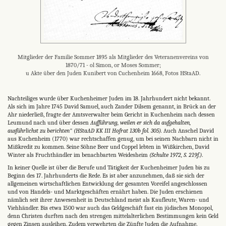
Mitglieder der Familie Sommer 1895 als Mitglieder des Veteranenvereins von
1870/71 - ol Simon, or Moses Sommer;
u Akte über den Juden Kunibert von Cuchenheim 1668, Fotos HStaAD.
Nachteiliges wurde über Kuchenheimer Juden im 18. Jahrhundert nicht bekannt.
Als sich im Jahre 1745 David Samuel, auch Zander Dilsem genannt, in Brück an der
Ahr niederließ, fragte der Amtsverwalter beim Gericht in Kuchenheim nach dessen
Leumund nach und über dessen
Aufführung, weilen er sich da aufgehalten,
ausführlichst zu berichten" (HStaAD KK III Hofrat 130b fol. 305).
Auch Anschel David
aus Kuchenheim (1770) war rechtschaffen genug, um bei seinen Nachbarn nicht in
Mißkredit zu kommen. Seine Söhne Beer und Coppel lebten in Wißkirchen, David
Winter als Fruchthändler im benachbarten Weidesheim
(Schulte 1972, S. 219f.)
.
In keiner Quelle ist über die Berufe und Tätigkeit der Kuchenheimer Juden bis zu
Beginn des 17. Jahrhunderts die Rede. Es ist aber anzunehmen, daß sie sich der
allgemeinen wirtschaftlichen Entwicklung der gesamten Voreifel angeschlossen
und von Handels- und Marktgeschäften ernährt haben. Die Juden erschienen
nämlich seit ihrer Anwesenheit in Deutschland meist als Kaufleute, Waren- und
Viehhändler. Bis etwa 1500 war auch das Geldgeschäft fast ein jüdisches Monopol,
denn Christen durften nach den strengen mittelalterlichen Bestimmungen kein Geld
gegen Zinsen ausleihen. Zudem verwehrten die Zünfte Juden die Aufnahme.