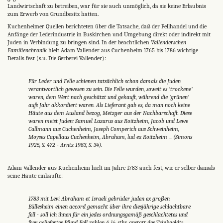
Landwirtschaft zu betreiben, war für sie auch unmöglich, da sie keine Erlaubnis
zum Erwerb von Grundbesitz hatten.
Kuchenheimer Quellen berichteten über die Tatsache, daß der Fellhandel und die
Anfänge der Lederindustrie in Euskirchen und Umgebung direkt oder indirekt mit
Juden in Verbindung zu bringen sind. In der beachtlichen
Vallenderschen
Familienchronik
hielt Adam Vallender aus Cuchenheim 1765 bis 1786 wichtige
Details fest (s.u. Die Gerberei Vallender):
Für Leder und Felle schienen tatsächlich schon damals die Juden
verantwortlich gewesen zu sein. Die Felle wurden, soweit es 'trockene'
waren, dem Wert nach geschätzt und gekauft, während die 'grünen'
aufs Jahr akkordiert waren. Als Lieferant gab es, da man noch keine
Häute aus dem Ausland bezog, Metzger aus der Nachbarschaft. Diese
waren meist Juden: Samuel Lazarus aus Roitzheim, Jacob und Lewe
Callmann aus Cuchenheim, Joseph Comperich aus Schweinheim,
Moyses Capellaus Cuchenheim, Abraham, lud ex Roitzheim ... (Simons
1925, S. 472 - Arntz 1983, S. 34).
Adam Vallender aus Kuchenheim hielt im Jahre 1783 auch fest, wie er selber damals
seine Häute einkaufte:
1783 mit Levi Abraham et Israeli gebrüder juden ex großen
Büllesheim einen accord gemacht über ihre diesjährige schlachtbare
fell - soll ich ihnen für ein jedes ordnungsgemäß geschlachtetes und
frey geliefertes Pfund Fell zahlen 4 ½ stbr, anstatt des Trinkgeldts