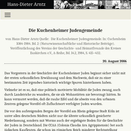
Die Kuchenheimer Judengemeinde
von Hans-Dieter Arntz Quelle: Die Kuchenheimer Judengemeinde. In: Cuchenheim
1084-1984. Bd. 2 (Naturwissenschaftliche und Historische Beiträge).
Veröffentlichung des Vereins der Geschichts- und Heimatfreunde des Kreises
Euskirchen e.V., A-Reihe, Bd. 14.2, 1984, S. 415–432.
20. August 2006
Das Vorgestern in der Geschichte der Kuchenheimer Juden beginnt sicher nicht mit
der ersten urkundlichen Erwähnung und dem Nachweis, daß sie zu einer
bestimmten Zeit irgendwo historisch wichtige Spuren hinterlassen haben.
Vielmehr ist es so, daß eine politisch motivierte Mobilität die Juden zwang, auch
durch Landstriche zu wandern, die sie als Wohnstätten nie bevorzugt hätten. So
kann vermutet werden, daß die rauhe Eifel und die abseits von den urbanen
Zentren gelegene Voreifel oft Zufluchtsort verfolgter Juden wurden.
Die vor den aufsteigenden Bergen der Voreifel am Rhein gelegene Stadt Köln ist
unter allen deutschen Städten nicht nur die älteste urkundlich gesicherte
Niederlassung, sondern mit Worms auch der ergiebigste Boden für die Geschichte
der Juden in Deutschland. Die CCAA (Colonia Claudia Ara Agrippinensis) bot auch
jüdischen Kaufleuten, die schon im römischen Reich minderer Rechtsstellung