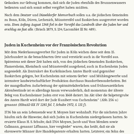
Gedanken zur Geltung kommen, daß sich die Juden ebenfalls des Brunnenwassers
bedienten und sich somit selbst vergiftet haben müßten.
Nach dem
Deutzer
und
Düsseldorfer Memorbuch
sollen u.a. die jüdischen Gemeinden
zu Bonn, Köln, Düren, Lechenich, Münstereifel und Euskirchen ausgerottet worden
sein.
Etwa Anfang August 1348 fiel in der Voreifel das Landvolk über die Juden her und
erschlug sie fast alle.
(Brisch 1879, S. 134/Lacomblet lll Nr. 489).
Juden in Kuchenheim vor der Französischen Revolution
Mit dem Niederlassungsverbot für Juden in Köln wichen diese seit dem 15.
Jahrhundert in die benachbarten Orte und verstärkt auch in die Voreifel aus.
Spätestens seit dieser Zeit haben sich, von den jüdischen Gemeinden Euskirchen,
Flamersheim, Rheinbach und Münstereifel ausgehend, auch in Kuchenheim Juden
angesiedelt. Als Zentralort des Kurkölnischen Amtes Hardt und gegenüber
Euskirchen gelegen, bot Kuchenheim mit seinem Gerber- und Mühlengewerbe und
intensiver landwirtschaftlicher Produktion durchaus Standortbesonderheiten. Bei
der mangelhaften Aufarbeitung der spätmittelalterlichen und frühneuzeitlichen
Aktenbestände ist es allerdings kaum verwunderlich, daß momentan der älteste
Beleg von Kuchenheimer Juden erst von 1668 datiert. Im Akt über die Salpetergrube
des Amtes Hardt wird dort der Jude Kunibert von Cuchenheim" (Abb. 256 u)
genannt
(HStaAD KK IV 1281 fol. 7, Schulte 1972, S. 131 f).
1736 bis an sein Lebensende war R. Moyses hier wohnhaft. Für die nächsten Jahre
häufen sich die Hinweise, daß sich Juden in Kuchenheim niedergelassen hatten. So
eruierte Klaus H. S. Schulte, daß 1764 Moyses, Jacob und Voos Menken sowie
Callmann, genannt Liffmann, hier vergleidet" waren, das heißt, daß sie als
ehrenwerte Männer ihre Handelspatente erhalten hatten. Letzterer, ein Sohn des