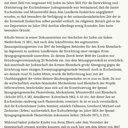
mit einer Zahl von insgesamt 642 Juden im Jahre 1831. Für die Entwicklung und
Orientierung der Kuchenheimer Judengemeinde war bestimmend, daß die Ämter
Kuchenheim und Münstereifel dann dem Landkreis Euskirchen angegliedert
wurden, so daß besonders die Verfolgung in der nationalsozialistischen Zeit der in
der Kreisstadt Euskirchen selber parallel verläuft. Im religiösen Bereich gab es bis
zur Deportation im Jahre 1942 dorthin allerdings wenig Kontakte. Dies hatte
besondere Gründe.
S
chulte betont in seiner Dokumentation zur Geschichte der Juden am linken
Niederrhein (S. 183), daß nach dem Inkrafttreten des sogenannten
Emanzipationsgesetzes von 1847 die beteiligten Behörden für den Kreis Rheinbach-
im Gegensatz zu anderen Landkreisen-die Errichtung einer einzigen Kreis-
Synagogengemeinde anstrebten. Zu diesem Zweck beriet 1848 der Landrat zur
Gründungsversammlung 20 Notabeln ein. Aus dem Sitzungsprotokoll ist ersichtlich,
daß innerhalb der Judenschaft des Kreises Rheinbach große Abneigung gegen die
Errichtung einer einzigen Kreissynagogengemeinde bestand. Auch in Kuchenheim,
wo damals rund 35 Juden lebten, wurde die Befürchtung laut, mit der
Unabhängigkeit der vielen kleinen Glaubensgemeinden sei es nun zu Ende. Da nur
die wirtschaftlich starken Gemeinden Meckenheim und Rheinbach das Projekt
befürworteten, beschränkte man sich auf die Konstituierung der Spezial-
Synagogengemeinden Flamersheim, Meckenheim, Münstereifel und Rheinbach
(Schulte 1972, S. 183, detaillierter: Kolvenbach 1962, S. 42-44). Seit dieser Zeit ist
Kuchenheim eindeutig nach Flamersheim orientiert. So ist es auch verständlich,
daß die Kuchenheimer Juden Sommer, nämlich Callmann, Leonhard, Michael und
Zacharias (Erben) nachweislich ihre Kultusbeiträge im Jahre 1854 der Spezial-
Synagogengemeinde Flamersheim zukommen ließen (Schulte 1972, S. 253).
Während bisher jüdische Kinder von ihren Eltern oder dem Vorsteher der
Gemeinschaft erzogen werden konnten, gab es auch hier seit dem Gesetz von 1847