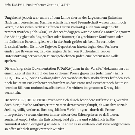
Erfa 13.8.1934; Euskirchener Zeitung 1.3.1919
Umgekehrt jedoch war man auf dem Lande eher in der Lage, seinem jüdischen
Nachbarn beizustehen. Nachbarschaftshilfe und Freundschaft waren dann noch
Werte, die bei vielen rechtschaffenen Leuten vorläufig auch von Angst nicht
zerstört wurden (Abb. 260u). In der Stadt dagegen war die soziale Kontrolle größer:
die Abhängigkeit als Angestellter oder Beamter, als geschätzter Kaufmann oder
natürlich als Parteimitglied, war in der Stadt größer als beim Bauern oder
Freischaffenden. Bis in die Tage der Deportation hinein liegen dem Verfasser
eindeutige Beweise vor, daß die langen Gärten von Kuchenheim bei der
Unterstützung der wenigen zurückgebliebenen Juden eine bedeutsame Rolle
spielten.
Die umfangreiche Dokumentation JUDAICA-Juden in der Voreife/"dokumentiert in
einem Kapitel den Kampf der Euskirchener Presse gegen das Judentum" (Arntz
1983, S. 187-205). Viele Lokalausgaben des Westdeutschen Beobachters befinden sich
noch heute im Euskirchener Stadtarchiv, so daß Fotos und Berichte noch heute ein
beredtes Bild von nationalsozialistischen Aktivitäten im gesamten Kreisgebiet
vermitteln.
Die Serie DER JUDENSPIEGEL zeichnete sich durch besondere Diffamie aus, wurden
doch hier jüdische Mitbürger mit Namen derart verunglimpft, daß sie ihre soziale
Stellung völlig verloren. Ihre angeblichen Verfehlungen - durch die Presse
interpretiert - verunsicherten immer wieder den Zeitungsleser, so daß dieser,
zunächst empört über die Entstellung, bald glaubte und schließlich haßte,
zumindest aber gleichgültig wurde. Nur so ist es zu erklären. daß viele Zeitgenossen
so offensichtlich umgekrempelt wurden.