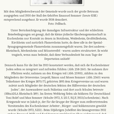
Mit dem Mitgliederschwund der Gemeinde wurde auch der große Betraum
ausgegeben und 1930 der Stall des Gehöftes Emanuel Sommer (heute KSK)
entsprechend ausgebaut. Er wurde 1938 demoliert.
Foto: Fellbach.
Unter Berücksichtigung der damaligen Infrastruktur und der schlechten
Reisebedingungen sei gesagt, daß die kleine jüdische Glaubensgemeinschaft in
Kuchenheim nur Kontakt zu denen in Stotzheim, Weidesheim, Großbüllesheim,
Kirchheim und natürlich Flamersheim hatte, da diese alle in der Spezial-
Synagogengemeinde Flamersheim zusammengefaßt waren. Die drei anderen -
Rheinbach, Meckenheim und Münstereifel - waren anders strukturiert. Es wirkt
tragisch, wenn man bedenkt, daß diese Verbundenheit bis zum Tage der
Deportation anhielt!
Dennoch kann für die Zeit bis 1933 konstatiert werden, daß sich die Kuchenheimer
Juden selten so integriert und zufrieden fühlten (Abb. 258-260). Sie nahmen ihre
Pflichten wahr, nahmen an den Kriegen teil (Abb. 25901), zählten zu den
Mitgliedern der Ortsvereine. Leopold, Simon und Moses Sommer (Abb. 2560) waren
Teilnehmer des Krieges 1870/71, gehörten 1891 dem Kriegervereine an und waren
zuletzt noch Mitglieder der deutschen Sektion des Hilfsvereins der deutschen
Juden", der Auswanderer nach Palästina und dort auch Schulen betreute
(HStaADLA Rheinbach 189). Im Ersten Weltkrieg fielen als Soldaten für Deutschland
Toni Rolef und Max Sommer (Schulte 1972, S. 131 f./R.J.F, 1933,Cuchenheim). Nach
Kriegsende war es Jakob jr., der für die Gruppe der Bürger zum stellvertretenden
Vorsitzenden des Kuchenheimer Arbeiter-, Bürger- und Soldatenrates gewählt
wurde (Schulte 1972, S.132). Beim 50jährigen Jubelfest des Gesangvereins 1932
stehen Emanuel, Willi und Karl Sommer strahlend im Chor, nichtwissend, daß