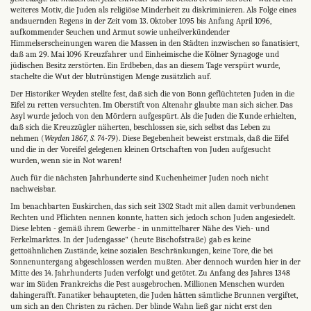
weiteres Motiv, die Juden als religiöse Minderheit zu diskriminieren. Als Folge eines
andauernden Regens in der Zeit vom 13. Oktober 1095 bis Anfang April 1096,
aufkommender Seuchen und Armut sowie unheilverkündender
Himmelserscheinungen waren die Massen in den Städten inzwischen so fanatisiert,
daß am 29. Mai 1096 Kreuzfahrer und Einheimische die Kölner Synagoge und
jüdischen Besitz zerstörten. Ein Erdbeben, das an diesem Tage verspürt wurde,
stachelte die Wut der blutrünstigen Menge zusätzlich auf.
Der Historiker Weyden stellte fest, daß sich die von Bonn geflüchteten Juden in die
Eifel zu retten versuchten. Im Oberstift von Altenahr glaubte man sich sicher. Das
Asyl wurde jedoch von den Mördern aufgespürt. Als die Juden die Kunde erhielten,
daß sich die Kreuzzügler näherten, beschlossen sie, sich selbst das Leben zu
nehmen (
Weyden 1867, S. 74-79
). Diese Begebenheit beweist erstmals, daß die Eifel
und die in der Voreifel gelegenen kleinen Ortschaften von Juden aufgesucht
wurden, wenn sie in Not waren!
Auch für die nächsten Jahrhunderte sind Kuchenheimer Juden noch nicht
nachweisbar.
Im benachbarten Euskirchen, das sich seit 1302 Stadt mit allen damit verbundenen
Rechten und Pflichten nennen konnte, hatten sich jedoch schon Juden angesiedelt.
Diese lebten - gemäß ihrem Gewerbe - in unmittelbarer Nähe des Vieh- und
Ferkelmarktes. In der Judengasse" (heute Bischofstraße) gab es keine
gettoähnlichen Zustände, keine sozialen Beschränkungen, keine Tore, die bei
Sonnenuntergang abgeschlossen werden mußten. Aber dennoch wurden hier in der
Mitte des 14. Jahrhunderts Juden verfolgt und getötet. Zu Anfang des Jahres 1348
war im Süden Frankreichs die Pest ausgebrochen. Millionen Menschen wurden
dahingerafft. Fanatiker behaupteten, die Juden hätten sämtliche Brunnen vergiftet,
um sich an den Christen zu rächen. Der blinde Wahn ließ gar nicht erst den