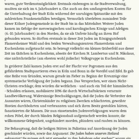
waren, gute Verdienstmöglichkeit. Erstmals einbezogen in die Stadtverwaltung,
mußten sie sich im 4. Jahrhundert n. Chr. auch an den umfangreichen Kosten für
die Unterhaltung der Stadt Köln während der unruhigen Spätantike mit den
zahlreichen Frankeneinfällen beteiligen. Vermutlich überlebten zumindest Teile
dieser Kölner Judengemeinde in der Stadt bis in das Mittelalter. Weitere Juden
kamen im Gefolge der merowingischen und karolingischen Könige und Adeligen
(6.-10. Jahrhundert) in den Norden, da sie als Unfreie häufig an ihren Hof
gebunden waren. So dürften erstmals in dieser Zeit Juden im Königsgutsbezirk
Flamersheimer Wald und den beiden Verwaltungszentren Flamersheim und
Kuchenheim aufgetaucht sein. So bezeugt vielleicht ein kleines Gräberfeld aus dieser
Zeit im Gäßchen in Kuchenheim, abseits der Kirchen St. Lambertus und St. Nikolaus,
eine nichtchristliche (am ehesten wohl jüdische) Volksgruppe in Kuchenheim.
In größerer Zahl kamen Juden erst auf der Flucht vor Pogromen aus den
gefährdeten Stadtquartieren etwa in Köln und Bonn in die Voreifel und Eifel. Es gab
eine Reihe von Gründen, warum gerade im Fieber zu Beginn der Kreuzzüge eine
systematische Verfolgung der Juden begann. Das Versprechen, wer einen Nicht-
Christen erschlage, dem würden die weltlichen - und auch ein Teil der himmlischen
- Schulden erlassen, mobilisierte 1096 die durch Wirtschaftskrisen verarmte
Landbevölkerung. Widersinnige Beschuldigungen, daß die Juden die Verbreiter des
Aussatzes wären, Christenkinder zu religiösen Zwecken schlachteten, geweihte
Hostien durchbohrten und verbrannten und sich ihren Besitz gestohlen hätten,
fanatisierten die Massen. Die nun einsetzenden Judenverfolgungen waren dem
rohen Pöbel, der durch blinden Religionshaß aufgestachelt werden konnte, die
willkommene Gelegenheit, ungehindert morden, plündern und rauben zu können.
Die Behauptung, daß die heiligen Stätten in Palästina auf Anordnung der Juden
geschändet würden, sowie das Argument:
Die Juden haben unseren Heiland
gekreuzigt! Sie müssen sich jetzt entweder zu ihm bekehren oder sterben!"
waren ein