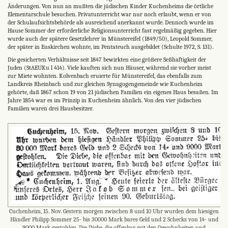
Änderungen. Von nun an mußten die jüdischen Kinder Kuchenheims die örtliche
Elementarschule besuchen. Privatunterricht war nur noch erlaubt, wenn er von
der Schulaufsichtsbehörde als ausreichend anerkannt wurde. Dennoch wurde im
Hause Sommer der erforderliche Religionsunterricht fast regelmäßig gegeben. Hier
wurde auch der spätere Gesetzlehrer in Münstereifel (1849/50), Leopold Sommer,
der später in Euskirchen wohnte, im Pentateuch ausgebildet (Schulte 1972, S. 131).
Die gesicherten Verhältnisse seit 1847 bewirkten eine größere Seßhaftigkeit der
Juden (StAEUKu l 414). Viele kauften sich nun Häuser, während sie vorher meist
zur Miete wohnten. Kolvenbach eruierte für Münstereifel, das ebenfalls zum
Landkreis Rheinbach und zur gleichen Synagogengemeinde wie Kuchenheim
gehörte, daß 1867 schon 19 von 21 jüdischen Familien ein eigenes Haus besaßen. Im
Jahre 1854 war es im Prinzip in Kuchenheim ähnlich. Von den vier jüdischen
Familien waren drei Hausbesitzer.
Cuchenheim, 15. Nov. Gestern morgen zwischen 8 und 10 Uhr wurden dem hiesigen
Händler Philipp Sommer 25- bis 30000 Mark bares Geld und 2 Schecks von 14- und
9000 Mark gestohlen. Die Diebe, die offenbar mit den Gewohnheiten und